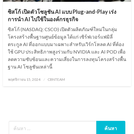
ซิสโก้ เปิดตัวโซลูชัน AI แบบ Plug-and-Play เร่ง
การนำ AI ไปใช้ในองค์กรธุรกิจ
ซิสโก้ (NASDAQ: CSCO) เปิดตัวผลิตภัณฑ์ใหม่ในกลุ่ม
โครงสร้างพื้นฐานศูนย์ข้อมูล ได้แก่ เซิร์ฟเวอร์แฟมิลี่
ตระกูล AI ที่ออกแบบมาเฉพาะสำหรับเวิร์กโหลด AI ที่ต้อง
ใช้ GPU ประสิทธิภาพสูงร่วมกับ NVIDIA และ AI POD เพื่อ
ลดความซับซ้อนและความเสี่ยงในการลงทุนโครงสร้างพื้น
ฐาน AI โซลูชันเหล่านี้
Posted
พฤศจิกายน 15, 2024
CBNTEAM
on