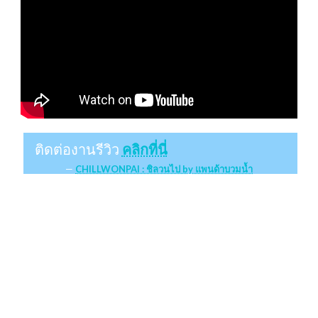
ติดต่องานรีวิว
คลิกที่นี่
CHILLWONPAI : ชิลวนไป by แพนด้าบวมน้ำ