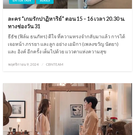
ENTERTAIN
SERIES
ละคร “เกมรักปาฏิหาริย์” ตอน 15 – 16 เวลา 20.30 น.
ทางช่องวัน 31
ธีธัช (ฟิล์ม ธนภัทร) ดีใจ ที่ความทรงจำกลับมาแล้ว การได้
เจอหน้า ภรรยา และลูก อย่าง เอมิกา (เพลงขวัญ นัตยา)
และ อิงค์ อีกครั้ง เต็มไปด้วย แววตาแห่งความสุข
Posted
พฤศจิกายน 9, 2024
CBNTEAM
on