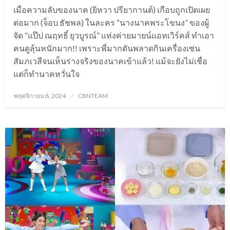
เมื่อความลับของนาค (ยิหวา ปรียากานต์) เกือบถูกเปิดเผย
ต่อมาก (จ็อบ ธัชพล) ในละคร “นางนาคพระโขนง” ของผู้
จัด “แป๊ป ณฤทธิ์ ยุวบูรณ์” แห่งค่ายมายน์แอทเวิร์คส์ ทำเอา
คนดูลุ้นหนักมาก!! เพราะพี่มากดันพลาดกินเครื่องเซ่น
สัมภเวสีจนเห็นร่างจริงของนาคเข้าแล้ว! แม้จะยังไม่เชื่อ
แต่ก็ทำนาคหวั่นใจ
Posted
พฤศจิกายน 8, 2024
CBNTEAM
on