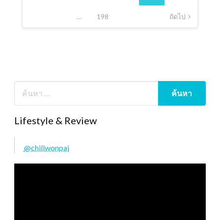
…
198
ถัดไป
Lifestyle & Review
@chillwonpai