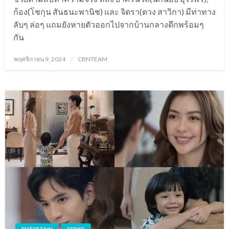
ก้อง(โชกุน สันธนะพานิช) และ จิตรา(ตวง สาวิกา) มีท่าทาง
ลับๆ ล่อๆ แถมยังหายตัวออกไปจากบ้านกลางดึกพร้อมๆ
กัน
Posted
พฤศจิกายน 9, 2024
CBNTEAM
on