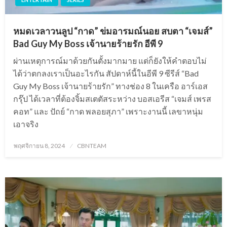
หมดเวลาวนลูป “กาด” ข่มอารมณ์นอย สบตา “เจมส์”
Bad Guy My Boss เจ้านายร้ายรัก อีพี 9
ผ่านเหตุการณ์มาด้วยกันตั้งมากมาย แต่ก็ยังให้คำตอบไม่
ได้ว่าตกลงเราเป็นอะไรกัน สัปดาห์นี้ในอีพี 9 ซีรีส์ “Bad
Guy My Boss เจ้านายร้ายรัก” ทางช่อง 8 ในเครือ อาร์เอส
กรุ๊ป ได้เวลาที่ต้องจิ้มสเตตัสระหว่าง บอสเอรีส “เจมส์ เพรส
คอท” และ ปัถย์ “กาด พลอยสุภา” เพราะงานนี้ เลขาหนุ่ม
เอาจริง
Posted
พฤศจิกายน 8, 2024
CBNTEAM
on