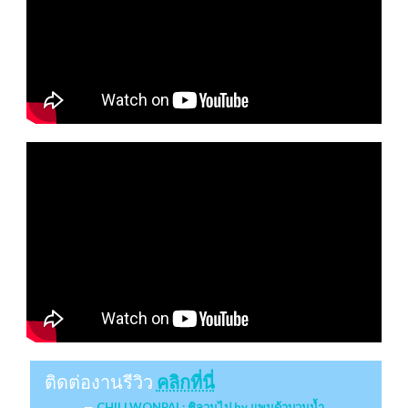
ติดต่องานรีวิว
คลิกที่นี่
CHILLWONPAI : ชิลวนไป by แพนด้าบวมน้ำ