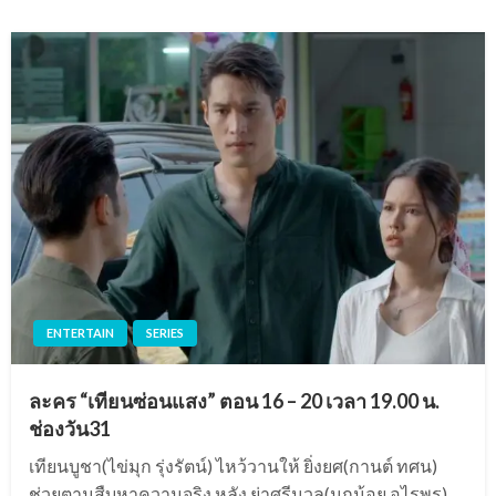
ENTERTAIN
SERIES
ละคร “เทียนซ่อนแสง” ตอน 16 – 20 เวลา 19.00 น.
ช่องวัน31
เทียนบูชา(ไข่มุก รุ่งรัตน์) ไหว้วานให้ ยิ่งยศ(กานต์ ทศน)
ช่วยตามสืบหาความจริง หลัง ย่าศรีนวล(นกน้อย อุไรพร),