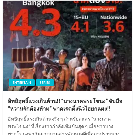
ENTERTAIN
SERIES
อิทธิฤทธิ์แรงเกินต้าน!! “นางนาคพระโขนง” จับมือ
“หวานรักต้องห้าม” ฟาดเรตติ้งนิวไฮยกแผง!!
อิทธิฤทธิ์แรงเกินต้านจริง ๆ สำหรับละคร “นางนาค
พระโขนง” ที่เรื่องราวกำลังเข้มข้นสุด ๆ เมื่อชาวบาง
พระโขนงพากันยกขบวนสารพัดหมอผีเพื่อมาปราบนาง