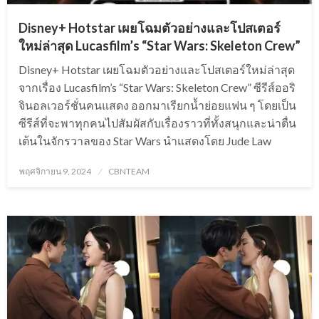
Disney+ Hotstar เผยโฉมตัวอย่างและโปสเตอร์
ใหม่ล่าสุด Lucasfilm’s “Star Wars: Skeleton Crew”
Disney+ Hotstar เผยโฉมตัวอย่างและโปสเตอร์ใหม่ล่าสุด
จากเรื่อง Lucasfilm’s “Star Wars: Skeleton Crew” ซีรีส์ออริ
จินอลเวอร์ชั่นคนแสดง ออกมาเรียกน้ำย่อยแฟน ๆ โดยเป็น
ซีรีส์ที่จะพาทุกคนไปสัมผัสกับเรื่องราวที่ทั้งสนุกและน่าตื่น
เต้นในจักรวาลของ Star Wars นำแสดงโดย Jude Law
Posted
พฤศจิกายน 9, 2024
CBNTEAM
on