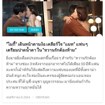
ENTERTAIN
SERIES
“ไมกี้” เดินหน้าตามง้อ เคลียร์ใจ “แมท” แฟน ๆ
เตรียมปาดน้ำตา ใน “หวานรักต้องห้าม”
ยิ่งฉายยิ่งเดือดปรอทแตกขึ้นเรื่อย ๆ สำหรับ “หวานรักต้อง
ห้าม” ทางช่อง 3 หลังจากออกอากาศไปได้เพียง 10 อีพี แฟน
ละครก็เม้าท์กันให้แฟ่ดถึงความแซ่บของบทที่มีทั้งดราม่า
มันส์ สนุก สะใจ สมเป็นละครของผู้จัดคนเก่ง แอน ทอง
ประสม ที่ได้ นุชี่-อนุชา บุญยวรรธนะ มานั่งแท่นกำกับ
ความหวานน่าหมั่นไส้
Posted
พฤศจิกายน 9, 2024
CBNTEAM
on