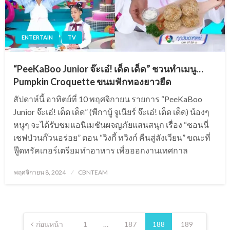
ENTERTAIN
TV
“PeeKaBoo Junior จ๊ะเอ๋! เด็ด เด็ด” ชวนทำเมนู…
Pumpkin Croquette ขนมฟักทองยาวยืด
สัปดาห์นี้ อาทิตย์ที่ 10 พฤศจิกายน รายการ “PeeKaBoo
Junior จ๊ะเอ๋! เด็ด เด็ด” (พีกาบู้ จูเนียร์ จ๊ะเอ๋! เด็ด เด็ด) น้องๆ
หนูๆ จะได้รับชมแอนิเมชันผจญภัยแสนสนุก เรื่อง “ซอนนี่
เชฟป่วนก๊วนอร่อย” ตอน “วิงกี้ ทวิงก์ คืนสู่สังเวียน” ขณะที่
ฟู๊ดทรัคเกอร์เตรียมทำอาหาร เพื่อออกงานเทศกาล
Posted
พฤศจิกายน 8, 2024
CBNTEAM
on
Posts
pagination
ก่อนหน้า
1
…
187
188
189