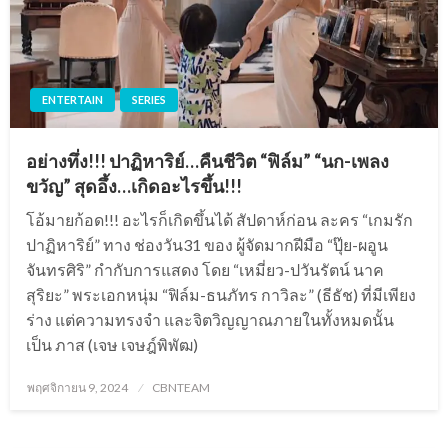
ENTERTAIN
SERIES
อย่างทึ่ง!!! ปาฏิหาริย์…คืนชีวิต “ฟิล์ม” “นก-เพลง
ขวัญ” สุดอึ้ง…เกิดอะไรขึ้น!!!
โอ้มายก้อด!!! อะไรก็เกิดขึ้นได้ สัปดาห์ก่อน ละคร “เกมรัก
ปาฏิหาริย์” ทาง ช่องวัน31 ของ ผู้จัดมากฝีมือ “ปุ๊ย-ผอูน
จันทรศิริ” กำกับการแสดง โดย “เหมี่ยว-ปวันรัตน์ นาค
สุริยะ” พระเอกหนุ่ม “ฟิล์ม-ธนภัทร กาวิละ” (ธีธัช) ที่มีเพียง
ร่าง แต่ความทรงจำ และจิตวิญญาณภายในทั้งหมดนั้น
เป็น ภาส (เจษ เจษฎ์พิพัฒ)
Posted
พฤศจิกายน 9, 2024
CBNTEAM
on