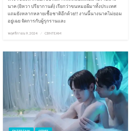
นาค (ยิหวา ปรียากานต์) เรียกว่าขนหมอผีมาทั้งประเทศ
แถมยังหลากหลายเชื้อชาติอีกด้วย!! งานนี้นางนาคไม่ยอม
อยู่เฉย จัดการกับผู้รุกรานและ
Posted
พฤศจิกายน 9, 2024
CBNTEAM
on
ENTERTAIN
SERIES