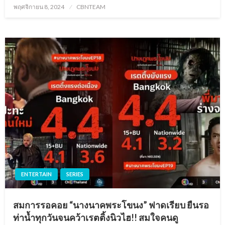
Posted
พฤศจิกายน 8, 2024
CBNTEAM
on
ENTERTAIN
SERIES
สมการรอคอย “นางนาคพระโขนง” ฟาดเรียบ ยืนรอ
ท่าน้ำทุกวันจนคว้าเรตติ้งนิวไฮ!! สมใจคนดู