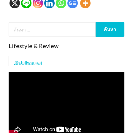
Lifestyle & Review
@chillwonpai