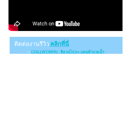
ติดต่องานรีวิว
คลิกที่นี่
CHILLWONPAI : ชิลวนไป by แพนด้าบวมน้ำ