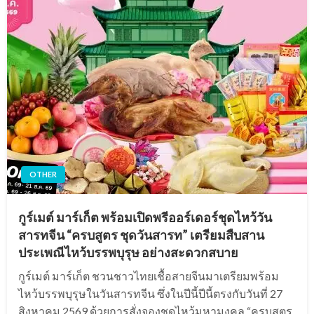
OTHER
กูร์เมต์ มาร์เก็ต พร้อมเปิดพรีออร์เดอร์ชุดไหว้วัน
สารทจีน “ครบสูตร ชุดวันสารท” เตรียมสืบสาน
ประเพณีไหว้บรรพบุรุษ อย่างสะดวกสบาย
กูร์เมต์ มาร์เก็ต ชวนชาวไทยเชื้อสายจีนมาเตรียมพร้อม
ไหว้บรรพบุรุษในวันสารทจีน ซึ่งในปีนี้ปีนี้ตรงกับวันที่ 27
สิงหาคม 2569 ด้วยการสั่งจองชุดไหว้มหามงคล “ครบสูตร