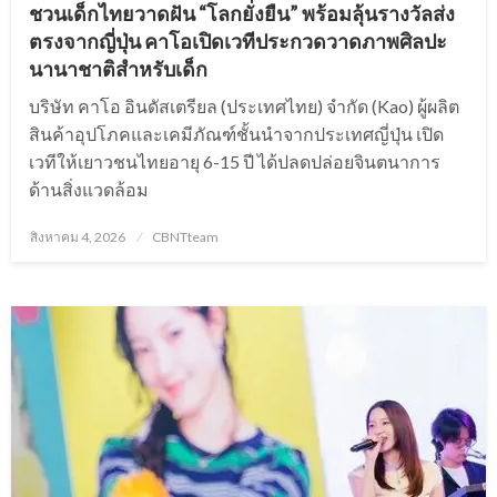
ชวนเด็กไทยวาดฝัน “โลกยั่งยืน” พร้อมลุ้นรางวัลส่ง
ตรงจากญี่ปุ่น คาโอเปิดเวทีประกวดวาดภาพศิลปะ
นานาชาติสำหรับเด็ก
บริษัท คาโอ อินดัสเตรียล (ประเทศไทย) จำกัด (Kao) ผู้ผลิต
สินค้าอุปโภคและเคมีภัณฑ์ชั้นนำจากประเทศญี่ปุ่น เปิด
เวทีให้เยาวชนไทยอายุ 6-15 ปี ได้ปลดปล่อยจินตนาการ
ด้านสิ่งแวดล้อม
Posted
สิงหาคม 4, 2026
CBNTteam
on