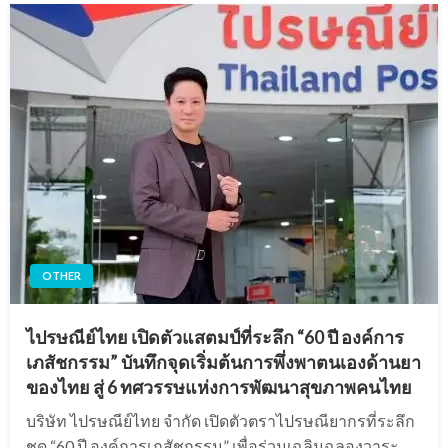
OTHER
ไปรษณีย์ไทย เปิดตัวแสตมป์ที่ระลึก “60 ปี องค์การ
เภสัชกรรม” บันทึกจุดเริ่มต้นการพึ่งพาตนเองด้านยา
ของไทย สู่ 6 ทศวรรษแห่งการพัฒนาสุขภาพคนไทย
บริษัท ไปรษณีย์ไทย จำกัด เปิดตัวตราไปรษณียากรที่ระลึก
ชุด “60 ปี องค์การเภสัชกรรม” เพื่อร่วมเฉลิมฉลองวาระ