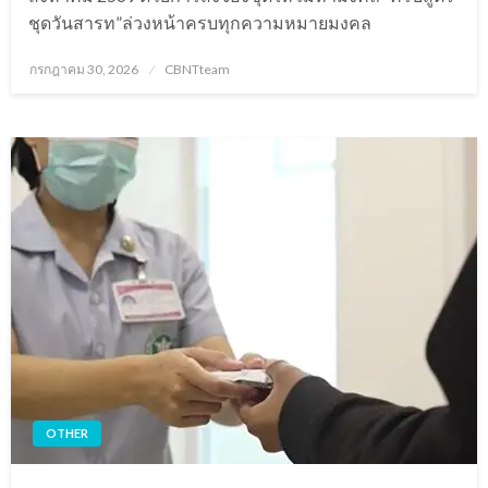
ชุดวันสารท”ล่วงหน้าครบทุกความหมายมงคล
Posted
กรกฎาคม 30, 2026
CBNTteam
on
OTHER