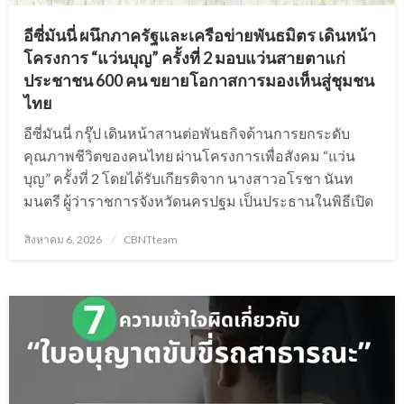
อีซี่มันนี่ ผนึกภาครัฐและเครือข่ายพันธมิตร เดินหน้า
โครงการ “แว่นบุญ” ครั้งที่ 2 มอบแว่นสายตาแก่
ประชาชน 600 คน ขยายโอกาสการมองเห็นสู่ชุมชน
ไทย
อีซี่มันนี่ กรุ๊ป เดินหน้าสานต่อพันธกิจด้านการยกระดับ
คุณภาพชีวิตของคนไทย ผ่านโครงการเพื่อสังคม “แว่น
บุญ” ครั้งที่ 2 โดยได้รับเกียรติจาก นางสาวอโรชา นันท
มนตรี ผู้ว่าราชการจังหวัดนครปฐม เป็นประธานในพิธีเปิด
Posted
สิงหาคม 6, 2026
CBNTteam
on