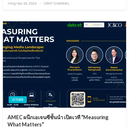
Posted
กรกฎาคม 18, 2026
CBNT CHANNEL
on
OTHER
AMEC ผนึกเอเจนซีชั้นนำ เปิดเวที “Measuring
What Matters”