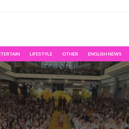
miss the world's movement.
NTERTAIN
LIFESTYLE
OTHER
ENGLISH NEWS