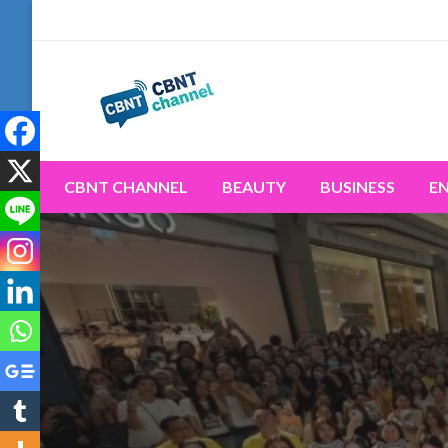
Skip
to
content
Connecting the world for you, clearer than ever. Never 
CBNT CHANNEL
CBNT CHANNEL
BEAUTY
BUSINESS
E