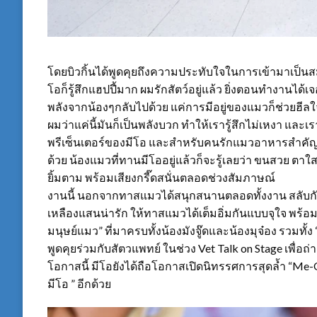
โดยบิวกิ้นได้พูดคุยถึงความประทับใจในการเข้ามาเป็นสม
โอก็รู้สึกแฮปปี้มาก ผมรักสัตว์อยู่แล้ว ยิ่งตอนทำงานไ
พลังจากน้องๆกลับไปด้วย แค่การมีอยู่ของแมวก็ช่วยฮีลใจ
ผมว่าแค่นี้มันก็เป็นพลังบวก ทำให้เรารู้สึกไม่เหงา และ
พรีเซ็นเตอร์ของมีโอ และสำหรับคนรักแมวอาหารสำคัญ
ด้วย น้องแมวที่ทานมีโออยู่แล้วก็จะรู้เลยว่า ขนสวย ตาใ
ยิ้มตาม พร้อมเสียงกรี๊ดสนั่นตลอดช่วงสัมภาษณ์
งานนี้ นอกจากทาสแมวได้สนุกสนานตลอดทั้งงาน สลับกับก
เหลืองแสนน่ารัก ให้ทาสแมวได้เต็มอิ่มกันแบบจุใจ พร้อ
มนุษย์แมว” ที่มาครบทั้งน้องมังจู๊ดและน้องมุจ๋อง รวมทั้
พูดคุยร่วมกับสัตวแพทย์ ในช่วง Vet Talk on Stage เพ
โอกาสนี้ มีโอยังได้ถือโอกาสเปิดนิทรรศการสุดล้ำ “Me-O 
มีโอ ” อีกด้วย