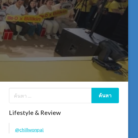
Lifestyle & Review
@chillwonpai