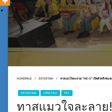
HOMEPAGE
ENTERTAIN
ทาสแมวใจละลาย! “ME-O” เปิดตัวพรีเซนเตอร
ENTERTAIN
LIFESTYLE
PET
ทาสแมวใจละลาย! “