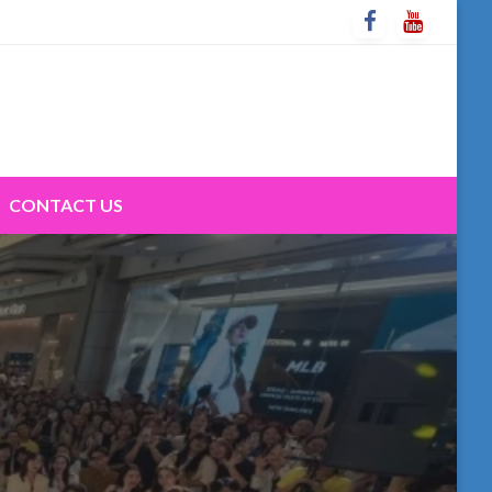
CONTACT US