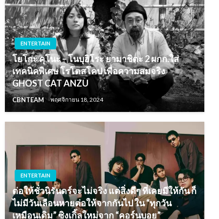
ENTERTAIN
โยโกะ คุโนะ – โนบุฮิโระ ยามาชิตะ 2 ผกก.ใส่
เทคนิคพิเศษ โรโตสโคป เพื่อความสมจริง
GHOST CAT ANZU
CBNTEAM
พฤศจิกายน 18, 2024
ENTERTAIN
ต่อให้ชั่วนิรันดร์จะไม่จริง แต่สิ่งดีๆ ที่เคยมีให้กัน ก็
ไม่มีวันเลือนหายต่อให้จากกันไป ใน “ทุกวัน
เหมือนเดิม” ซิงเกิ้ลใหม่จาก “คอร์นบอย”