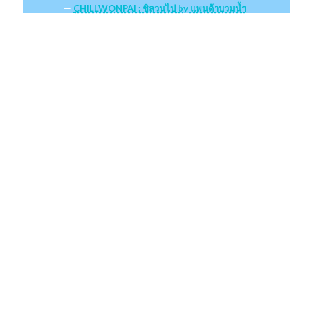
CHILLWONPAI : ชิลวนไป by แพนด้าบวมน้ำ