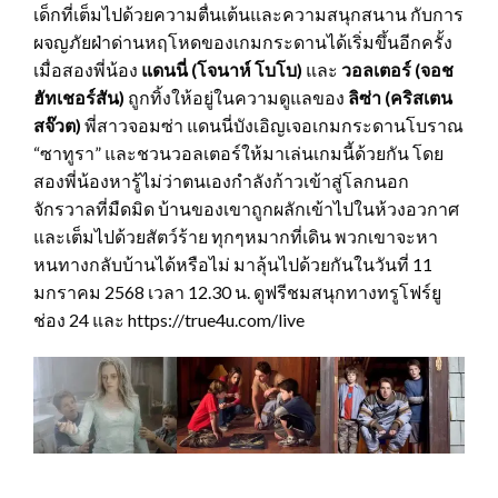
เด็กที่เต็มไปด้วยความตื่นเต้นและความสนุกสนาน กับการ
ผจญภัยฝ่าด่านหฤโหดของเกมกระดานได้เริ่มขึ้นอีกครั้ง
เมื่อสองพี่น้อง
แดนนี่ (โจนาห์ โบโบ)
และ
วอลเตอร์ (จอช
ฮัทเชอร์สัน)
ถูกทิ้งให้อยู่ในความดูแลของ
ลิซ่า (คริสเตน
สจ๊วต)
พี่สาวจอมซ่า แดนนี่บังเอิญเจอเกมกระดานโบราณ
“ซาทูรา” และชวนวอลเตอร์ให้มาเล่นเกมนี้ด้วยกัน โดย
สองพี่น้องหารู้ไม่ว่าตนเองกำลังก้าวเข้าสู่โลกนอก
จักรวาลที่มืดมิด บ้านของเขาถูกผลักเข้าไปในห้วงอวกาศ
และเต็มไปด้วยสัตว์ร้าย ทุกๆหมากที่เดิน พวกเขาจะหา
หนทางกลับบ้านได้หรือไม่ มาลุ้นไปด้วยกันในวันที่ 11
มกราคม 2568 เวลา 12.30 น. ดูฟรีชมสนุกทางทรูโฟร์ยู
ช่อง 24 และ https://true4u.com/live