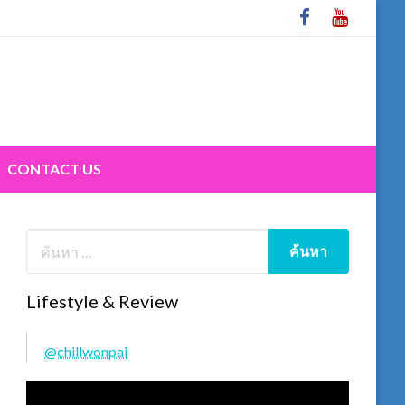
CONTACT US
Lifestyle & Review
@chillwonpai