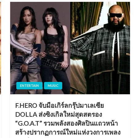
ENTERTAIN
MUSIC
F.HERO จับมือเกิร์ลกรุ๊ปมาเลเซีย
DOLLA ส่งซิงเกิลใหม่สุดสตรอง
“G.O.A.T” รวมพลังสองศิลปินแถวหน้า
สร้างปรากฏการณ์ใหม่แห่งวงการเพลง