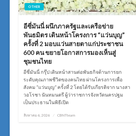
OTHER
อีซี่มันนี่ ผนึกภาครัฐและเครือข่าย
พันธมิตร เดินหน้าโครงการ “แว่นบุญ”
ครั้งที่ 2 มอบแว่นสายตาแก่ประชาชน
600 คน ขยายโอกาสการมองเห็นสู่
ชุมชนไทย
อีซี่มันนี่ กรุ๊ป เดินหน้าสานต่อพันธกิจด้านการยก
ระดับคุณภาพชีวิตของคนไทย ผ่านโครงการเพื่อ
สังคม “แว่นบุญ” ครั้งที่ 2 โดยได้รับเกียรติจาก นางสา
วอโรชา นันทมนตรี ผู้ว่าราชการจังหวัดนครปฐม
เป็นประธานในพิธีเปิด
Posted
สิงหาคม 6, 2026
CBNTteam
on