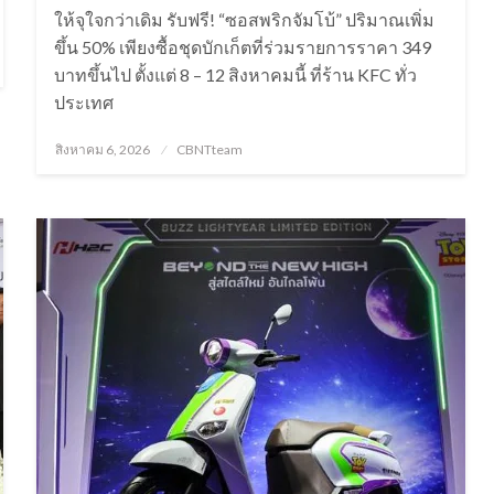
ให้จุใจกว่าเดิม รับฟรี! “ซอสพริกจัมโบ้” ปริมาณเพิ่ม
ขึ้น 50% เพียงซื้อชุดบักเก็ตที่ร่วมรายการราคา 349
บาทขึ้นไป ตั้งแต่ 8 – 12 สิงหาคมนี้ ที่ร้าน KFC ทั่ว
ประเทศ
Posted
สิงหาคม 6, 2026
CBNTteam
on