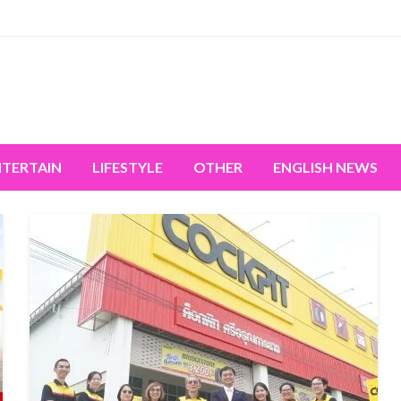
miss the world's movement.
NTERTAIN
LIFESTYLE
OTHER
ENGLISH NEWS