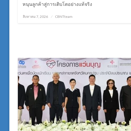
หนุนลูกค้าสู่การเติบโตอย่างแท้จริง
Posted
สิงหาคม 7, 2026
CBNTteam
on