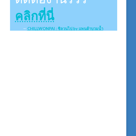
คลิกที่นี่
CHILLWONPAI : ชิลวนไป by แพนด้าบวมน้ำ