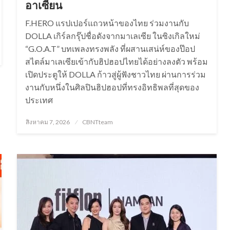
อาเซียน
F.HERO แรปเปอร์แถวหน้าของไทย ร่วมงานกับ
DOLLA เกิร์ลกรุ๊ปชื่อดังจากมาเลเซีย ในซิงเกิลใหม่
“G.O.A.T” บทเพลงทรงพลัง ที่ผสานเสน่ห์ของป๊อป
สไตล์มาเลเซียเข้ากับฮิปฮอปไทยได้อย่างลงตัว พร้อม
เปิดประตูให้ DOLLA ก้าวสู่ผู้ฟังชาวไทย ผ่านการร่วม
งานกับหนึ่งในศิลปินฮิปฮอปที่ทรงอิทธิพลที่สุดของ
ประเทศ
Posted
สิงหาคม 7, 2026
CBNTteam
on