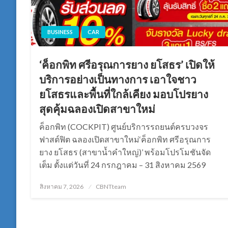
BUSINESS
CAR
‘ค็อกพิท ศรีอรุณการยาง ยโสธร’ เปิดให้
บริการอย่างเป็นทางการ เอาใจชาว
ยโสธรและพื้นที่ใกล้เคียง มอบโปรยาง
สุดคุ้มฉลองเปิดสาขาใหม่
ค็อกพิท (COCKPIT) ศูนย์บริการรถยนต์ครบวงจร
ฟาสต์ฟิต ฉลองเปิดสาขาใหม่‘ค็อกพิท ศรีอรุณการ
ยาง ยโสธร (สาขาน้ำคำใหญ่)’ พร้อมโปรโมชันจัด
เต็ม ตั้งแต่วันที่ 24 กรกฎาคม – 31 สิงหาคม 2569
Posted
สิงหาคม 7, 2026
CBNTteam
on