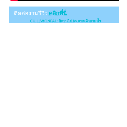
ติดต่องานรีวิว
คลิกที่นี่
CHILLWONPAI : ชิลวนไป by แพนด้าบวมน้ำ