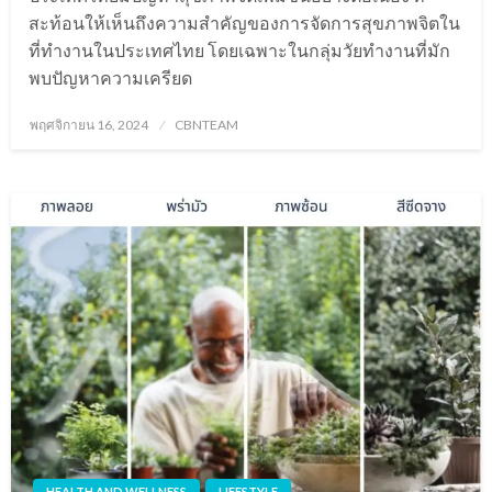
สะท้อนให้เห็นถึงความสำคัญของการจัดการสุขภาพจิตใน
ที่ทำงานในประเทศไทย โดยเฉพาะในกลุ่มวัยทำงานที่มัก
พบปัญหาความเครียด
Posted
พฤศจิกายน 16, 2024
CBNTEAM
on
HEALTH AND WELLNESS
LIFESTYLE