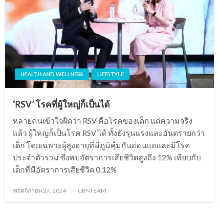
HEALTH AND WELLNESS
LIFESTYLE
‘RSV’ โรคที่ผู้ใหญ่ก็เป็นได้
หลายคนเข้าใจผิดว่า RSV คือโรคของเด็ก แต่ความจริง
แล้ว ผู้ใหญ่ก็เป็นโรค RSV ได้ ทั้งยังรุนแรงและอันตรายกว่า
เด็ก โดยเฉพาะผู้สูงอายุที่มีภูมิคุ้มกันอ่อนแอและมีโรค
ประจำตัวร่วม ซึ่งพบอัตราการเสียชีวิตสูงถึง 12% เทียบกับ
เด็กที่มีอัตราการเสียชีวิต 0.12%
Posted
พฤศจิกายน 27, 2024
CBNTEAM
on