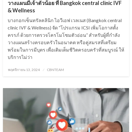
วางแผนมีเจ้าตัวน้อย ที่ Bangkok central clinic IVF
& Wellness
บางกอกเซ็นทรัลคลินิก ไอวีเอฟ เวลเนส (Bangkok central
clinic IVF & Wellness) จัด “โปรแกรม ICSI เพิ่มโอกาสตั้ง
ครรภ์ ด้วยการตรวจโครโมโซมตัวอ่อน” สำหรับผู้ที่กำลัง
วางแผนสร้างครอบครัวในอนาคต หรือคู่สมรสที่เตรียม
พร้อมในการมีบุตร เพื่อเติมเต็มชีวิตครอบครัวที่สมบูรณ์ ให้
บริการไม่ว่า
Posted
พฤศจิกายน 13, 2024
CBNTEAM
on