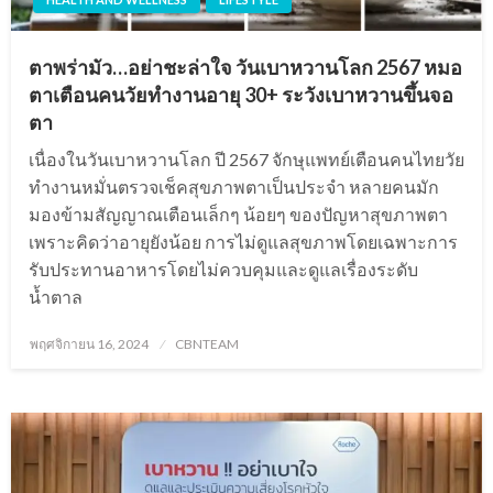
ตาพร่ามัว…อย่าชะล่าใจ วันเบาหวานโลก 2567 หมอ
ตาเตือนคนวัยทำงานอายุ 30+ ระวังเบาหวานขึ้นจอ
ตา
เนื่องในวันเบาหวานโลก ปี 2567 จักษุแพทย์เตือนคนไทยวัย
ทำงานหมั่นตรวจเช็คสุขภาพตาเป็นประจำ หลายคนมัก
มองข้ามสัญญาณเตือนเล็กๆ น้อยๆ ของปัญหาสุขภาพตา
เพราะคิดว่าอายุยังน้อย การไม่ดูแลสุขภาพโดยเฉพาะการ
รับประทานอาหารโดยไม่ควบคุมและดูแลเรื่องระดับ
น้ำตาล
Posted
พฤศจิกายน 16, 2024
CBNTEAM
on