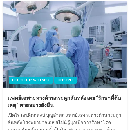
HEALTH AND WELLNESS
LIFESTYLE
แพทย์เฉพาะทางด้านกระดูกสันหลัง เผย “รักษาที่ต้น
เหตุ” หายอย่างยั่งยืน
เปิดใจ นพ.ดิตถพงษ์ บุญอำพล แพทย์เฉพาะทางด้านกระดูก
สันหลัง โรงพยาบาลเอส สไปน์ ผู้บุกเบิกการรักษาโรค
กระดูกสันหลัง จนก่อตั้งเป็นโรงพยาบาลเฉพาะทางด้าน