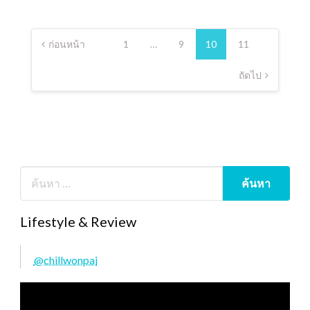
Posts
pagination
ก่อนหน้า
1
…
9
10
11
ถัดไป
Lifestyle & Review
@chillwonpai