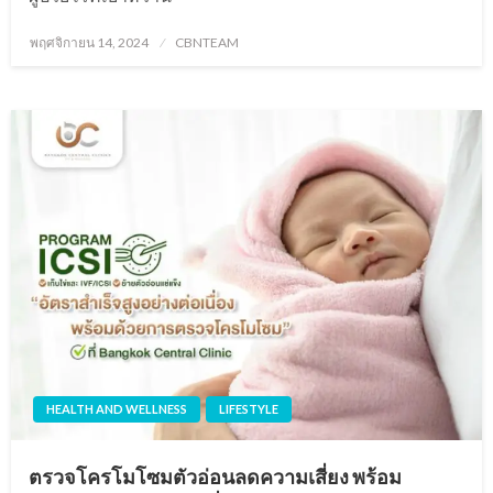
Posted
พฤศจิกายน 14, 2024
CBNTEAM
on
HEALTH AND WELLNESS
LIFESTYLE
ตรวจโครโมโซมตัวอ่อนลดความเสี่ยง พร้อม