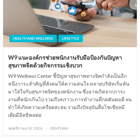
HEALTH AND WELLNESS
LIFESTYLE
W9 แนะองค์กรช่วยพนักงานรับมือป้องกันปัญหา
สุขภาพจิตด้วยกิจกรรมเชิงบวก
W9 Wellness Center ชี้ปัญหาสุขภาพทางจิตกำลังเป็นอีก
หนึ่งวาระสำคัญที่สังคมให้ความสนใจ หลายบริษัทเริ่มหัน
มาใส่ใจกับสุขภาพจิตของพนักงาน ซึ่งอาจเกิดจากภาระ
งานที่หนักเกินไป รวมถึงสภาวะการทำงานที่กดดันพอดี จน
ทำให้เกิดความเครียดสะสม รวมถึงปัจจุบันสื่อโซเชียลมี
เดียมีอิทธิพลต่อ
Posted
พฤศจิกายน 13, 2024
CBNTEAM
on