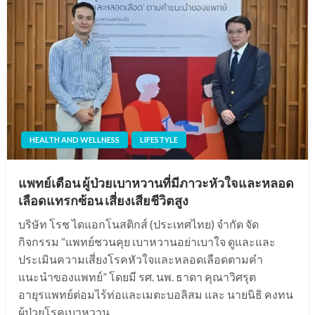
HEALTH AND WELLNESS
LIFESTYLE
แพทย์เตือน ผู้ป่วยเบาหวานที่มีภาวะหัวใจและหลอด
เลือดแทรกซ้อน เสี่ยงเสียชีวิตสูง
บริษัท โรช ไดแอกโนสติกส์ (ประเทศไทย) จำกัด จัด
กิจกรรม “แพทย์ชวนคุย เบาหวานอย่าเบาใจ ดูและและ
ประเมินความเสี่ยงโรคหัวใจและหลอดเลือดตามคำ
แนะนำของแพทย์” โดยมี รศ. นพ. ธาดา คุณาวิศรุต
อายุรแพทย์ต่อมไร้ท่อและเมตะบอลิสม และ นายนิธิ คงทน
ผู้ป่วยโรคเบาหวาน