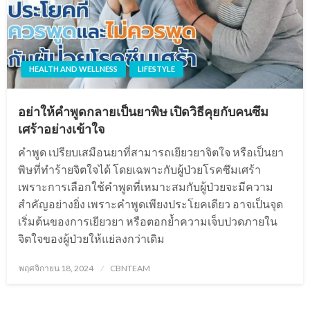
HEALTH AND WELLNESS
LIFESTYLE
อย่าให้คำพูดกลายเป็นยาพิษ เปิดวิธีคุยกับคนซึม
เศร้าอย่างเข้าใจ
คำพูด เปรียบเสมือนยาที่สามารถเยียวยาจิตใจ หรือเป็นยา
พิษที่ทำร้ายจิตใจได้ โดยเฉพาะกับผู้ป่วยโรคซึมเศร้า
เพราะการเลือกใช้คำพูดที่เหมาะสมกับผู้ป่วยจะมีความ
สำคัญอย่างยิ่ง เพราะคำพูดเพียงประโยคเดียว อาจเป็นจุด
เริ่มต้นของการเยียวยา หรือตอกย้ำความเจ็บปวดภายใน
จิตใจของผู้ป่วยให้แย่ลงกว่าเดิม
Posted
พฤศจิกายน 18, 2024
CBNTEAM
on