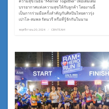
ความสุขในธีม “Merrier Together” เพื่อเติมเต็ม
บรรยากาศแห่งความสุขให้กับลูกค้า โดยงานนี้
เป็นการร่วมมือครั้งสำคัญกับศิลปินไทยดาวรุ่ง
เปาโล-สมพล รัตนวรี หรือที่รู้จักกันในนาม
Posted
พฤศจิกายน 20, 2024
CBNTEAM
on