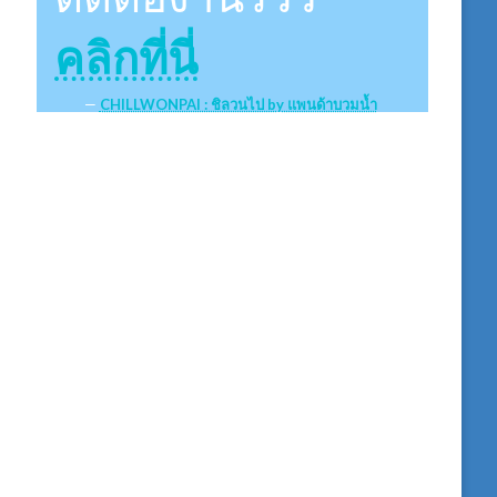
คลิกที่นี่
CHILLWONPAI : ชิลวนไป by แพนด้าบวมน้ำ