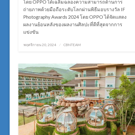
โดย OPPO ได้เฉลิมฉลองความสามารถด้านการ
ถ่ายภาพด้วยมือถือระดับโลกผ่านพิธีมอบรางวัล IF
Photography Awards 2024 โดย OPPO ได้จัดแสดง
ผลงานย้อนหลังของผลงานศิลปะที่ดีที่สุดจากการ
แข่งขัน
Posted
พฤศจิกายน 20, 2024
CBNTEAM
on