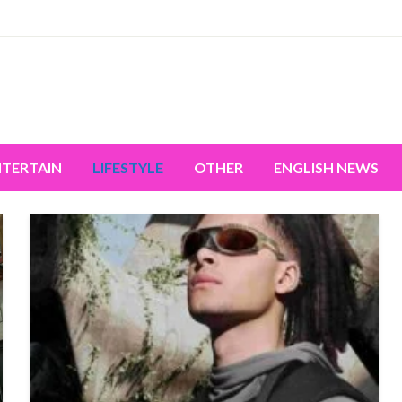
miss the world's movement.
NTERTAIN
LIFESTYLE
OTHER
ENGLISH NEWS