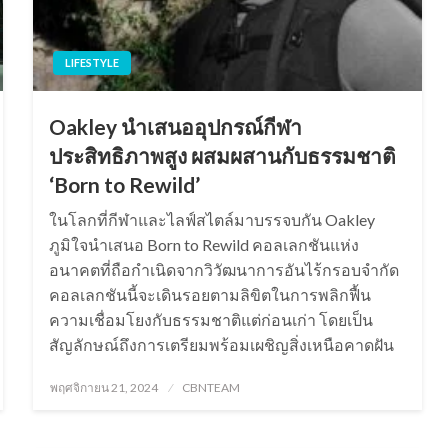
LIFESTYLE
Oakley นำเสนออุปกรณ์กีฬา
ประสิทธิภาพสูง ผสมผสานกับธรรมชาติ
‘Born to Rewild’
ในโลกที่กีฬาและไลฟ์สไตล์มาบรรจบกัน Oakley
ภูมิใจนำเสนอ Born to Rewild คอลเลกชันแห่ง
อนาคตที่ถือกำเนิดจากวิวัฒนาการอันไร้กรอบจำกัด
คอลเลกชันนี้จะเดินรอยตามลิขิตในการพลิกฟื้น
ความเชื่อมโยงกับธรรมชาติแต่ก่อนเก่า โดยเป็น
สัญลักษณ์ถึงการเตรียมพร้อมเผชิญสิ่งเหนือคาดฝัน
Posted
พฤศจิกายน 21, 2024
CBNTEAM
on