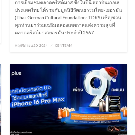
การเยี่ยมชมตลาดคริสต์มาส ซึ่งในปีนี้ สถาบันเกอเธ่
ประเทศไทย ได้ร่วมกับมูลนิธิวัฒนธรรมไทย-เยอรมัน
(Thai-German Cultural Foundation: TDKS) เชิญชวน
ทุกท่านมาร่วมเฉลิมฉลองเทศกาลแห่งความสุขที่
ตลาดคริสต์มาสเยอรมัน ประจำปี 2567
Posted
พฤศจิกายน 20, 2024
CBNTEAM
on