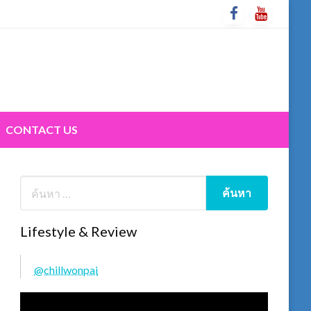
CONTACT US
Lifestyle & Review
@chillwonpai