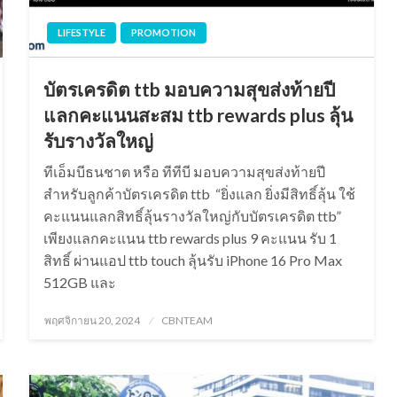
LIFESTYLE
PROMOTION
บัตรเครดิต ttb มอบความสุขส่งท้ายปี
แลกคะแนนสะสม ttb rewards plus ลุ้น
รับรางวัลใหญ่
ทีเอ็มบีธนชาต หรือ ทีทีบี มอบความสุขส่งท้ายปี
สำหรับลูกค้าบัตรเครดิต ttb “ยิ่งแลก ยิ่งมีสิทธิ์ลุ้น ใช้
คะแนนแลกสิทธิ์ลุ้นรางวัลใหญ่กับบัตรเครดิต ttb”
เพียงแลกคะแนน ttb rewards plus 9 คะแนน รับ 1
สิทธิ์ ผ่านแอป ttb touch ลุ้นรับ iPhone 16 Pro Max
512GB และ
Posted
พฤศจิกายน 20, 2024
CBNTEAM
on