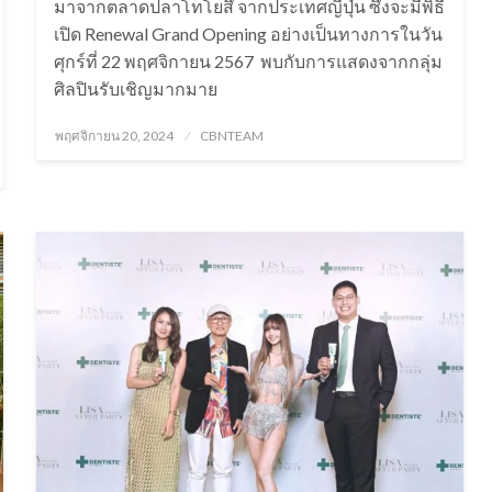
มาจากตลาดปลาโทโยสึ จากประเทศญี่ปุ่น ซึ่งจะมีพิธี
เปิด Renewal Grand Opening อย่างเป็นทางการในวัน
ศุกร์ที่ 22 พฤศจิกายน 2567 พบกับการแสดงจากกลุ่ม
ศิลปินรับเชิญมากมาย
Posted
พฤศจิกายน 20, 2024
CBNTEAM
on