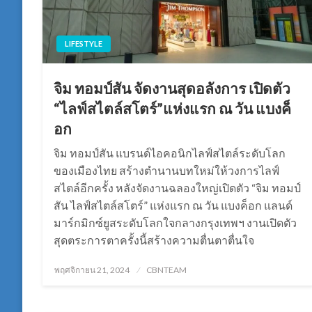
LIFESTYLE
จิม ทอมป์สัน จัดงานสุดอลังการ เปิดตัว
“ไลฟ์สไตล์สโตร์”แห่งแรก ณ วัน แบงค็
อก
จิม ทอมป์สัน แบรนด์ไอคอนิกไลฟ์สไตล์ระดับโลก
ของเมืองไทย สร้างตำนานบทใหม่ให้วงการไลฟ์
สไตล์อีกครั้ง หลังจัดงานฉลองใหญ่เปิดตัว “จิม ทอมป์
สัน ไลฟ์สไตล์สโตร์” แห่งแรก ณ วัน แบงค็อก แลนด์
มาร์กมิกซ์ยูสระดับโลกใจกลางกรุงเทพฯ งานเปิดตัว
สุดตระการตาครั้งนี้สร้างความตื่นตาตื่นใจ
Posted
พฤศจิกายน 21, 2024
CBNTEAM
on