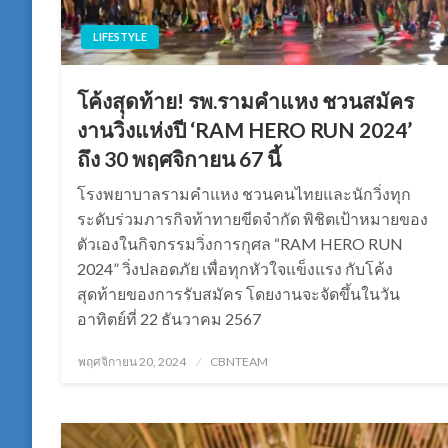
LIFESTYLE
โค้งสุดท้าย! รพ.รามคำแหง ชวนสมัคร
งานวิ่งแห่งปี ‘RAM HERO RUN 2024’
ถึง 30 พฤศจิกายน 67 นี้
โรงพยาบาลรามคำแหง ชวนคนไทยและนักวิ่งทุก
ระดับร่วมภารกิจท้าทายขีดจำกัด พิชิตเป้าหมายของ
ตัวเองในกิจกรรมวิ่งการกุศล “RAM HERO RUN
2024” วิ่งปลอดภัย เพื่อทุกหัวใจแข็งแรง กับโค้ง
สุดท้ายของการรับสมัคร โดยงานจะจัดขึ้นในวัน
อาทิตย์ที่ 22 ธันวาคม 2567
Posted
พฤศจิกายน 20, 2024
CBNTEAM
on