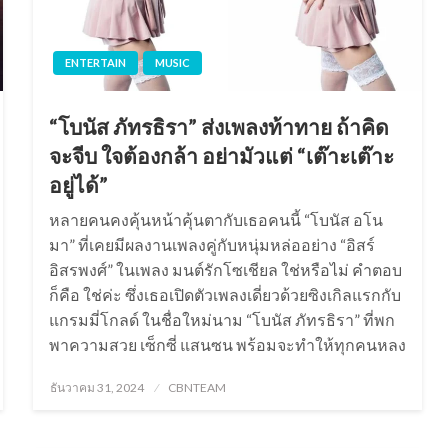
ENTERTAIN
MUSIC
“โบนัส ภัทรธิรา” ส่งเพลงท้าทาย ถ้าคิด
จะจีบ ใจต้องกล้า อย่ามัวแต่ “เต๊าะเต๊าะ
อยู่ได้”
หลายคนคงคุ้นหน้าคุ้นตากับเธอคนนี้ “โบนัส อโน
มา” ที่เคยมีผลงานเพลงคู่กับหนุ่มหล่ออย่าง “อิสร์
อิสรพงศ์” ในเพลง มนต์รักโซเชียล ใช่หรือไม่ คำตอบ
ก็คือ ใช่ค่ะ ซึ่งเธอเปิดตัวเพลงเดี่ยวด้วยซิงเกิลแรกกับ
แกรมมี่โกลด์ ในชื่อใหม่นาม “โบนัส ภัทรธิรา” ที่พก
พาความสวย เซ็กซี่ แสนซน พร้อมจะทำให้ทุกคนหลง
Posted
ธันวาคม 31, 2024
CBNTEAM
on