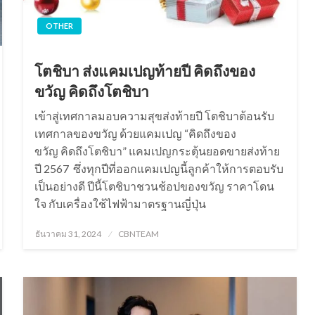
OTHER
โตชิบา ส่งแคมเปญท้ายปี คิดถึงของ
ขวัญ คิดถึงโตชิบา
เข้าสู่เทศกาลมอบความสุขส่งท้ายปี โตชิบาต้อนรับ
เทศกาลของขวัญ ด้วยแคมเปญ “คิดถึงของ
ขวัญ คิดถึงโตชิบา” แคมเปญกระตุ้นยอดขายส่งท้าย
ปี 2567 ซึ่งทุกปีที่ออกแคมเปญนี้ลูกค้าให้การตอบรับ
เป็นอย่างดี ปีนี้โตชิบาชวนช้อปของขวัญ ราคาโดน
ใจ กับเครื่องใช้ไฟฟ้ามาตรฐานญี่ปุ่น
Posted
ธันวาคม 31, 2024
CBNTEAM
on