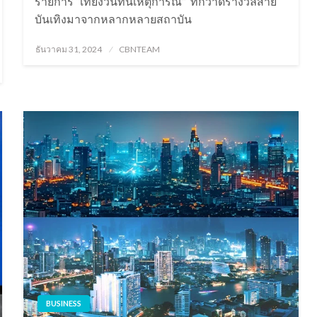
รายการ “เที่ยงวันทันเหตุการณ์” ที่กวาดรางวัลสาย
บันเทิงมาจากหลากหลายสถาบัน
Posted
ธันวาคม 31, 2024
CBNTEAM
on
BUSINESS