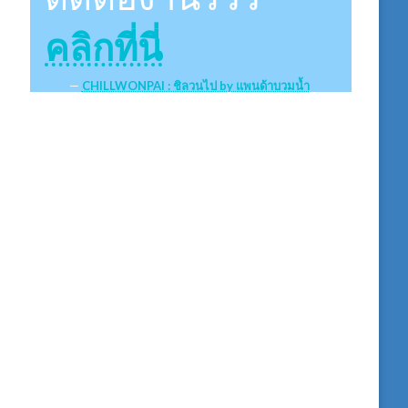
คลิกที่นี่
CHILLWONPAI : ชิลวนไป by แพนด้าบวมน้ำ