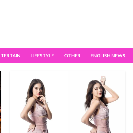
miss the world's movement.
NTERTAIN
LIFESTYLE
OTHER
ENGLISH NEWS