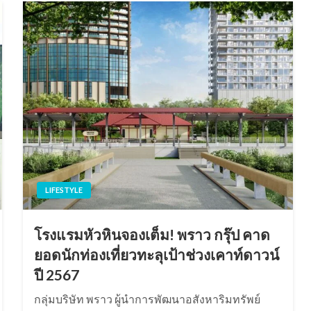
LIFESTYLE
โรงแรมหัวหินจองเต็ม! พราว กรุ๊ป คาด
ยอดนักท่องเที่ยวทะลุเป้าช่วงเคาท์ดาวน์
ปี 2567
กลุ่มบริษัท พราว ผู้นำการพัฒนาอสังหาริมทรัพย์