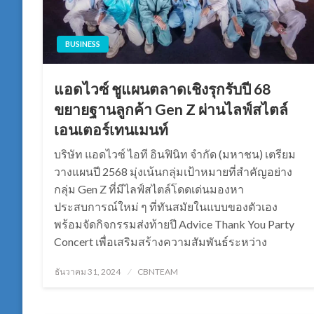
BUSINESS
แอดไวซ์ ชูแผนตลาดเชิงรุกรับปี 68
ขยายฐานลูกค้า Gen Z ผ่านไลฟ์สไตล์
เอนเตอร์เทนเมนท์
บริษัท แอดไวซ์ ไอที อินฟินิท จำกัด (มหาชน) เตรียม
วางแผนปี 2568 มุ่งเน้นกลุ่มเป้าหมายที่สำคัญอย่าง
กลุ่ม Gen Z ที่มีไลฟ์สไตล์โดดเด่นมองหา
ประสบการณ์ใหม่ ๆ ที่ทันสมัยในแบบของตัวเอง
พร้อมจัดกิจกรรมส่งท้ายปี Advice Thank You Party
Concert เพื่อเสริมสร้างความสัมพันธ์ระหว่าง
Posted
ธันวาคม 31, 2024
CBNTEAM
on