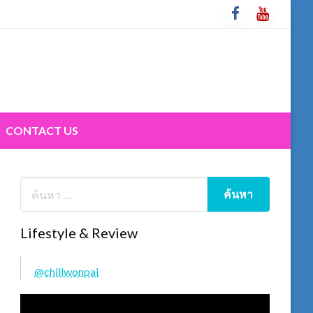
CONTACT US
Lifestyle & Review
@chillwonpai