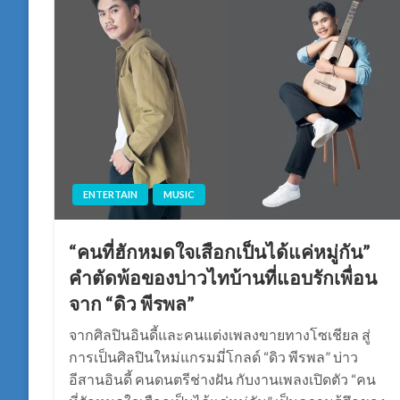
ENTERTAIN
MUSIC
“คนที่ฮักหมดใจเสือกเป็นได้แค่หมู่กัน”
คำตัดพ้อของบ่าวไทบ้านที่แอบรักเพื่อน
จาก “ดิว พีรพล”
จากศิลปินอินดี้และคนแต่งเพลงขายทางโซเชียล สู่
การเป็นศิลปินใหม่แกรมมี่โกลด์ “ดิว พีรพล” บ่าว
อีสานอินดี้ คนดนตรีช่างฝัน กับงานเพลงเปิดตัว “คน