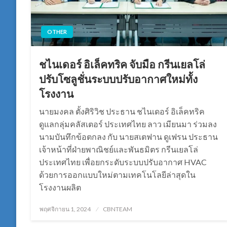
OTHER
ชไนเดอร์ อิเล็คทริค จับมือ กรีนเยลโล่
ปรับโซลูชั่นระบบปรับอากาศใหม่ทั้ง
โรงงาน
นายมงคล ตั้งศิริวิช ประธาน ชไนเดอร์ อิเล็คทริค
ดูแลกลุ่มคลัสเตอร์ ประเทศไทย ลาว เมียนมา ร่วมลง
นามบันทึกข้อตกลง กับ นายสเตฟาน ดูเฟรน ประธาน
เจ้าหน้าที่ฝ่ายพาณิชย์และพันธมิตร กรีนเยลโล่
ประเทศไทย เพื่อยกระดับระบบปรับอากาศ HVAC
ด้วยการออกแบบใหม่ตามเทคโนโลยีล่าสุดใน
โรงงานผลิต
Posted
พฤศจิกายน 1, 2024
CBNTEAM
on