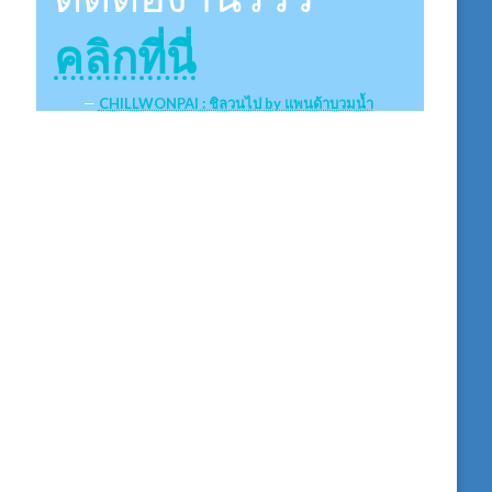
คลิกที่นี่
CHILLWONPAI : ชิลวนไป by แพนด้าบวมน้ำ