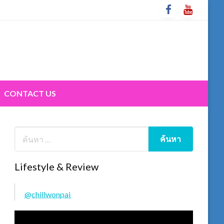
CONTACT US
Lifestyle & Review
@chillwonpai