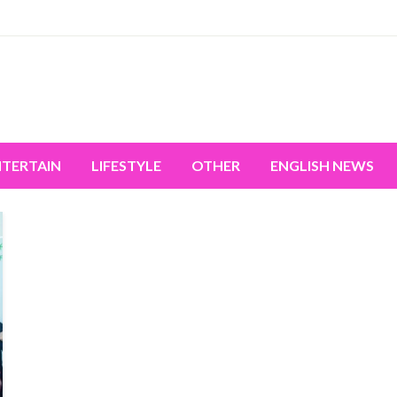
miss the world's movement.
NTERTAIN
LIFESTYLE
OTHER
ENGLISH NEWS