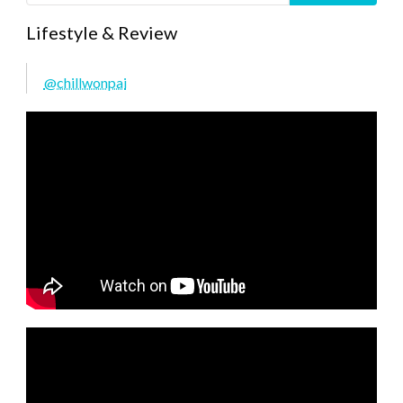
Lifestyle & Review
@chillwonpai