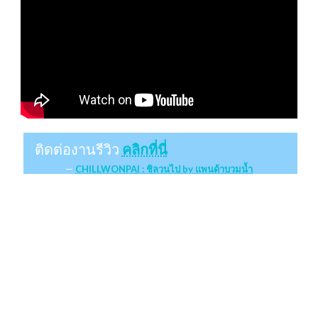
ติดต่องานรีวิว
คลิกที่นี่
CHILLWONPAI : ชิลวนไป by แพนด้าบวมน้ำ