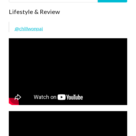
Lifestyle & Review
@chillwonpai