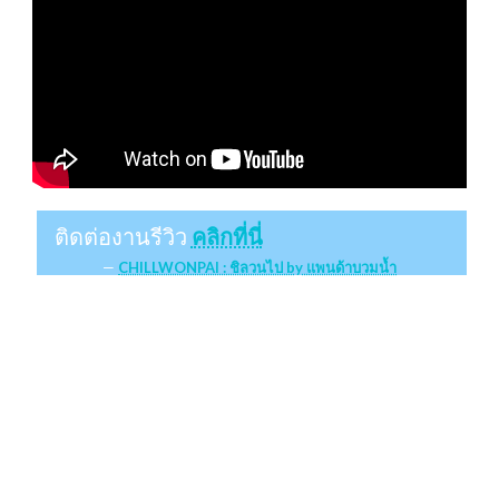
ติดต่องานรีวิว
คลิกที่นี่
CHILLWONPAI : ชิลวนไป by แพนด้าบวมน้ำ