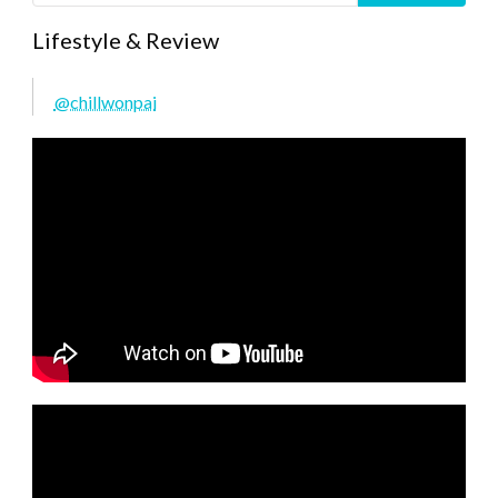
Lifestyle & Review
@chillwonpai