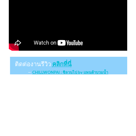
ติดต่องานรีวิว
คลิกที่นี่
CHILLWONPAI : ชิลวนไป by แพนด้าบวมน้ำ