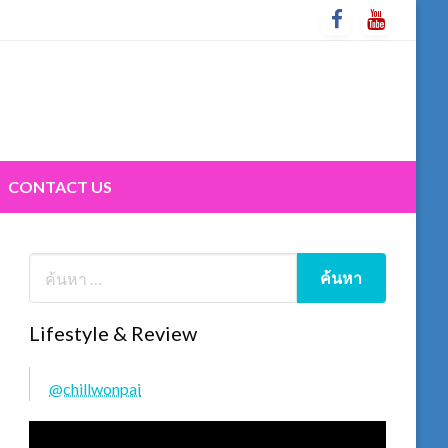
CONTACT US
Lifestyle & Review
@chillwonpai