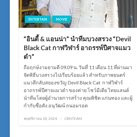
ENTERTAIN
MOVIE
“อินดี้ & แอนน่า” นำทีมบวงสรวง “Devil
Black Cat กาฬวิฬาร์ อาถรรพ์ปีศาจแมว
ดำ”
ถือฤกษ์งามยามดี 09.09 น. วันที่ 11 เดือน 11 ที่ผ่านมา
จัดพิธีบวงสรวงไปเรียบร้อยแล้ว สำหรับภาพยนตร์
แนวลึกลับสยองขวัญ Devil Black Cat กาฬวิฬาร์
อาถรรพ์ปีศาจแมวดำ ของค่าย โชว์มีเดีย ไทยแลนด์
นำทีมโดยผู้อำนวยการสร้าง คุณพิชิต แก่นทอง และผู้
กำกับชื่อดัง อนุวัฒน์ ถนอมรอด
Posted
พฤศจิกายน 18, 2024
CBNTEAM
on