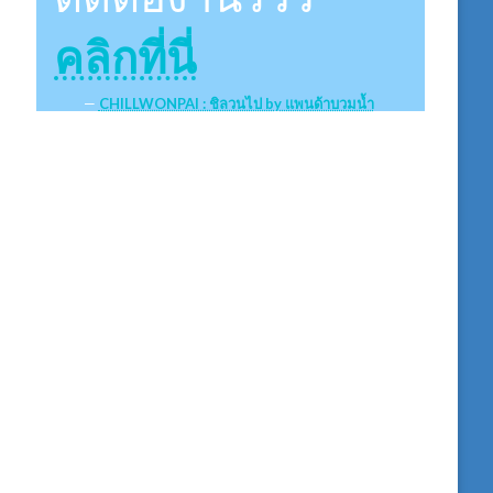
คลิกที่นี่
CHILLWONPAI : ชิลวนไป by แพนด้าบวมน้ำ