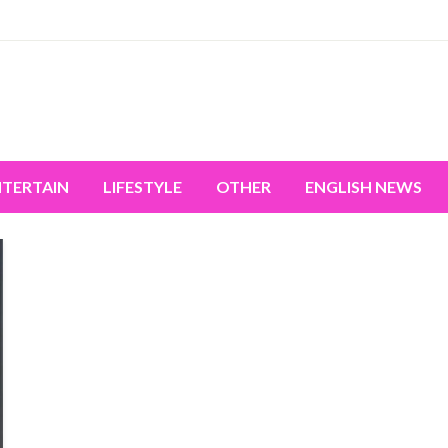
miss the world's movement.
NTERTAIN
LIFESTYLE
OTHER
ENGLISH NEWS