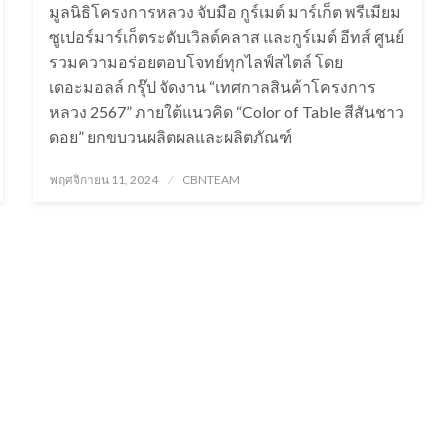
มูลนิธิโครงการหลวง จับมือ กูร์เมต์ มาร์เก็ต พรีเมียม
ซูเปอร์มาร์เก็ตระดับเวิลด์คลาส และกูร์เมต์ อีทส์ ศูนย์
รวมความอร่อยตอบโจทย์ทุกไลฟ์สไตล์ โดย
เดอะมอลล์ กรุ๊ป จัดงาน “เทศกาลสินค้าโครงการ
หลวง 2567” ภายใต้แนวคิด “Color of Table สีสันชาว
ดอย” ยกขบวนผลิตผลและผลิตภัณฑ์
Posted
พฤศจิกายน 11, 2024
CBNTEAM
on