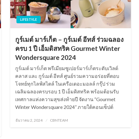
LIFESTYLE
กูร์เมต์ มาร์เก็ต – กูร์เมต์ อีทส์ ร่วมฉลอง
ครบ 1 ปี เอ็มดิสทริค Gourmet Winter
Wondersquare 2024
กูร์เมต์ มาร์เก็ต พรีเมียมซูเปอร์มาร์เก็ตระดับเวิลด์
คลาส และ กูร์เมต์ อีทส์ ศูนย์รวมความอร่อยที่ตอบ
โจทย์ทุกไลฟ์สไตล์ ในเครือเดอะมอลล์ กรุ๊ป ร่วม
เฉลิมฉลองครบรอบ 1 ปี เอ็มดิสทริค พร้อมต้อนรับ
เทศกาลแห่งความสุขส่งท้ายปี จัดงาน “Gourmet
Winter Wondersquare 2024” ภายใต้คอนเซ็ปต์
Posted
ธันวาคม 2, 2024
CBNTEAM
on