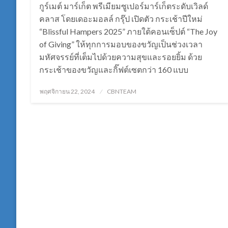
กูร์เมต์ มาร์เก็ต พรีเมียมซูเปอร์มาร์เก็ตระดับเวิลด์
คลาส โดยเดอะมอลล์ กรุ๊ป เปิดตัว กระเช้าปีใหม่
“Blissful Hampers 2025” ภายใต้คอนเซ็ปต์ “The Joy
of Giving” ให้ทุกการมอบของขวัญเป็นช่วงเวลา
มหัศจรรย์ที่เต็มไปด้วยความสุขและรอยยิ้ม ด้วย
กระเช้าของขวัญและกิ๊ฟต์เซตกว่า 160 แบบ
Posted
พฤศจิกายน 22, 2024
CBNTEAM
on