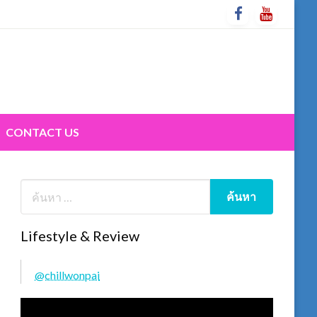
CONTACT US
Lifestyle & Review
@chillwonpai