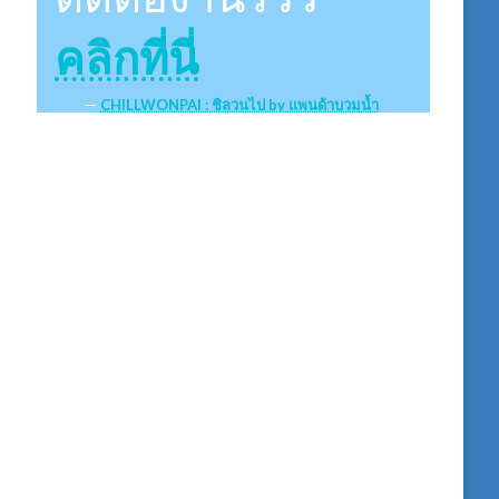
คลิกที่นี่
CHILLWONPAI : ชิลวนไป by แพนด้าบวมน้ำ