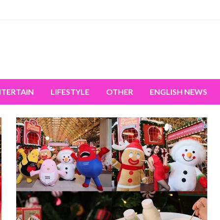
miss the world's movement.
NTERTAIN
LIFESTYLE
OTHER
ENGLISH NEWS