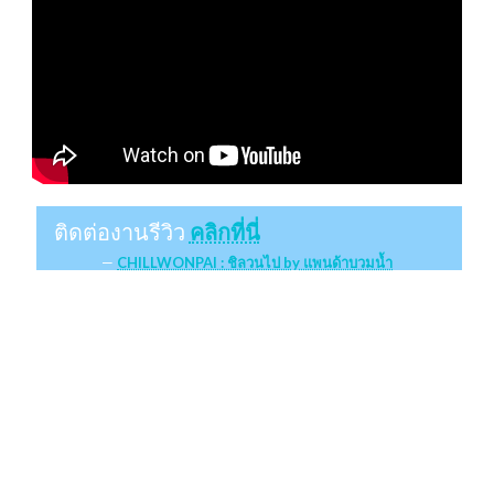
ติดต่องานรีวิว
คลิกที่นี่
CHILLWONPAI : ชิลวนไป by แพนด้าบวมน้ำ