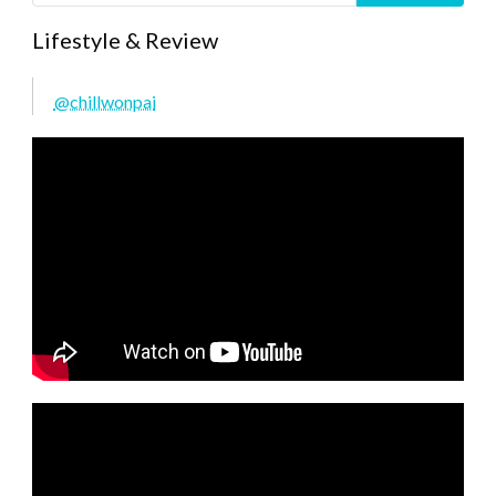
Lifestyle & Review
@chillwonpai