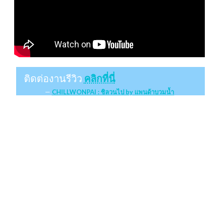
ติดต่องานรีวิว
คลิกที่นี่
CHILLWONPAI : ชิลวนไป by แพนด้าบวมน้ำ