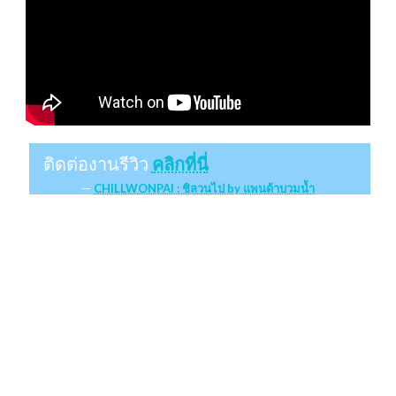
ติดต่องานรีวิว
คลิกที่นี่
CHILLWONPAI : ชิลวนไป by แพนด้าบวมน้ำ