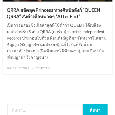
QRRA สลัดลุค Princess ทวงคืนบัลลังก์ “QUEEN
QRRA” ส่งคำเตือนฟาดๆ “After Flirt”
เป็นการปล่อยซิงเกิลล่าสุดที่ใช้คำว่า QUEEN ได้เปลือง
มาก สำหรับ 5 สาว QRRA (คาร์ร่า) จากค่าย Independent
Records ประกอบไปด้วย ฟ้อนด์ (ณัฐทิชา จันทรวารีเลขา),
ชัญญ่า (ชัญญาภัค นุ่มประสพ), นิกี้ (วรินท์รัตน์ ยล
ประสงค์), ปาเอญ่า (นิพพิชฌาน์ พิพิธเดชา), และ ป๊อปเป้อ
(พิณญาดา จึงกาญจนา)
Posted
ธันวาคม 2, 2024
CBNTEAM
on