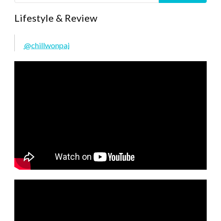
Lifestyle & Review
@chillwonpai