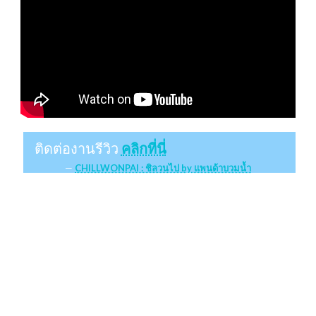
ติดต่องานรีวิว
คลิกที่นี่
CHILLWONPAI : ชิลวนไป by แพนด้าบวมน้ำ