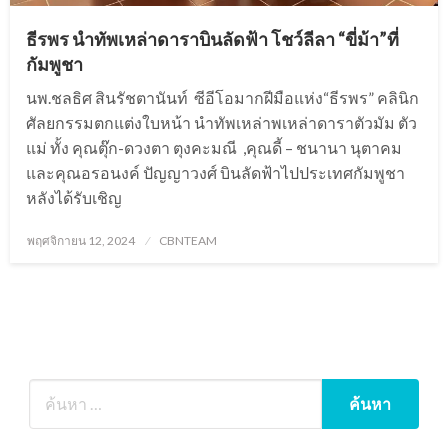
ธีรพร นำทัพเหล่าดาราบินลัดฟ้า โชว์ลีลา “ขี่ม้า”ที่
กัมพูชา
นพ.ชลธิศ สินรัชตานันท์ ซีอีโอมากฝีมือแห่ง“ธีรพร” คลินิก
ศัลยกรรมตกแต่งใบหน้า นำทัพเหล่าพเหล่าดาราตัวมัม ตัว
แม่ ทั้ง คุณตุ๊ก-ดวงตา ตุงคะมณี ,คุณดี้ – ชนานา นุตาคม
และคุณอรอนงค์ ปัญญาวงศ์ บินลัดฟ้าไปประเทศกัมพูชา
หลังได้รับเชิญ
Posted
พฤศจิกายน 12, 2024
CBNTEAM
on