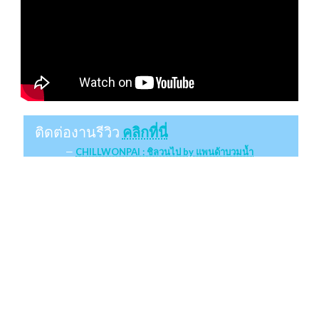
ติดต่องานรีวิว
คลิกที่นี่
CHILLWONPAI : ชิลวนไป by แพนด้าบวมน้ำ