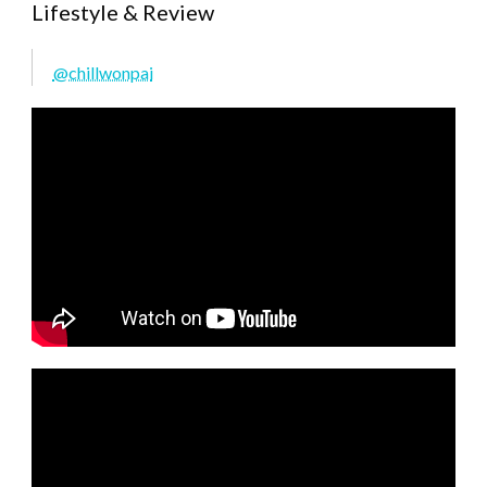
Lifestyle & Review
@chillwonpai