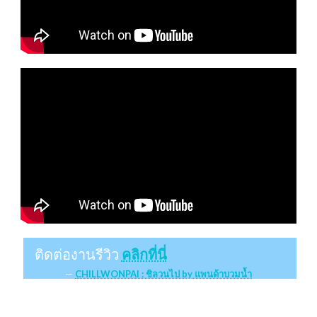
ติดต่องานรีวิว
คลิกที่นี่
CHILLWONPAI : ชิลวนไป by แพนด้าบวมน้ำ