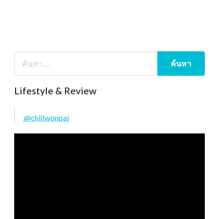
Lifestyle & Review
@chillwonpai