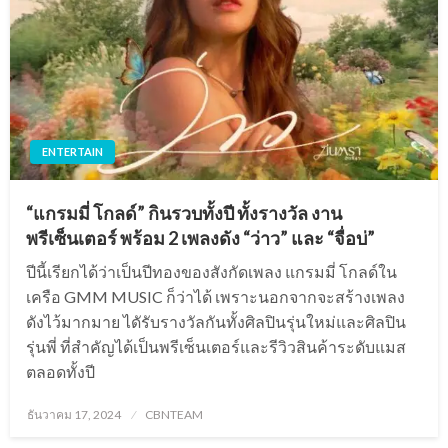
ENTERTAIN
“แกรมมี่ โกลด์” กินรวบทั้งปี ทั้งรางวัล งาน
พรีเซ็นเตอร์ พร้อม 2 เพลงดัง “ว่าว” และ “จื่อบ่”
ปีนี้เรียกได้ว่าเป็นปีทองของสังกัดเพลง แกรมมี่ โกลด์ใน
เครือ GMM MUSIC ก็ว่าได้ เพราะนอกจากจะสร้างเพลง
ดังไว้มากมาย ไดัรับรางวัลกันทั้งศิลปินรุ่นใหม่และศิลปิน
รุ่นพี่ ที่สำคัญได้เป็นพรีเซ็นเตอร์และรีวิวสินค้าระดับแมส
ตลอดทั้งปี
Posted
ธันวาคม 17, 2024
CBNTEAM
on