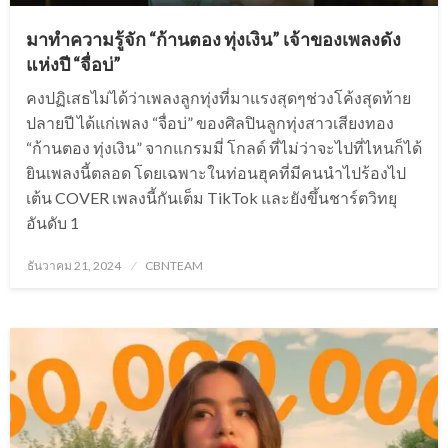
มาทำความรู้จัก “ก้านตอง ทุ่งเงิน” เจ้าของเพลงดัง
แห่งปี “จื่อบ่”
คงปฏิเสธไม่ได้ว่าเพลงลูกทุ่งที่มาแรงสุดๆช่วงโค้งสุดท้าย
ปลายปี ได้แก่เพลง “จื่อบ่” ของศิลปินลูกทุ่งสาวเสียงทอง
“ก้านตอง ทุ่งเงิน” จากแกรมมี่ โกลด์ ที่ไม่ว่าจะไปที่ไหนก็ได้
ยินเพลงนี้ตลอด โดยเฉพาะในท่อนฮุคที่มีคนนำไปร้องไป
เต้น COVER เพลงนี้กันเต็ม TikTok และยังขึ้นชาร์ตวิทยุ
อันดับ 1
Posted
ธันวาคม 21, 2024
CBNTEAM
on