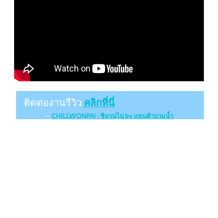
ติดต่องานรีวิว
คลิกที่นี่
CHILLWONPAI : ชิลวนไป by แพนด้าบวมน้ำ