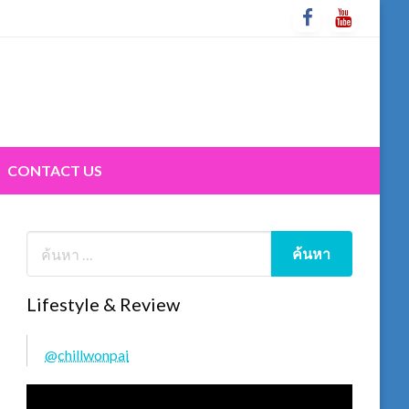
CONTACT US
Lifestyle & Review
@chillwonpai