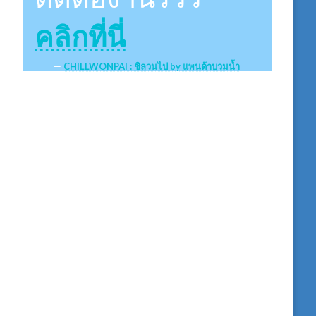
คลิกที่นี่
CHILLWONPAI : ชิลวนไป by แพนด้าบวมน้ำ