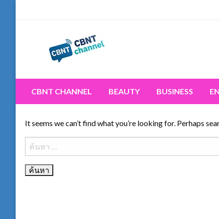
Skip
to
content
Connecting the world for you, clearer than ever. Never 
CBNT CHANNEL
CBNT CHANNEL
BEAUTY
BUSINESS
E
It seems we can’t find what you’re looking for. Perhaps sea
ค้นหา
สำหรับ: