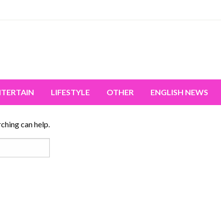
miss the world's movement.
NTERTAIN
LIFESTYLE
OTHER
ENGLISH NEWS
rching can help.