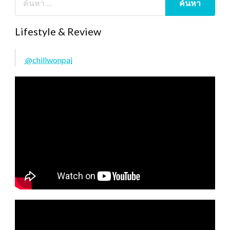
Lifestyle & Review
@chillwonpai