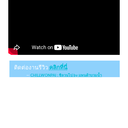
ติดต่องานรีวิว
คลิกที่นี่
CHILLWONPAI : ชิลวนไป by แพนด้าบวมน้ำ