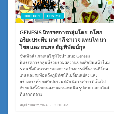
EXHIBITION
LIFESTYLE
GENESIS นิทรรศการกลุ่มโดย: อโศก
อริยะประทีป นาตาลี ซาเวจ แทนไท นา
ไชย และ ธนพล ธัญพิพัฒน์กุล
ซัพเพิลส์ แกลเลอรีภูมิใจนำเสนอ Genesis
นิทรรศการกลุ่มที่รวบรวมผลงานของศิลปินหน้าใหม่
6 คน ซึ่งมีแนวทางของการสร้างสรรค์ชิ้นงานที่โดด
เด่น และสะท้อนถึงภูมิทัศน์ที่เปลี่ยนแปลง และ
สร้างสรรค์ของศิลปะร่วมสมัย นิทรรศการที่เต็มไป
ด้วยพลังนี้นำเสนองานผ่านเทคนิค รูปแบบ และสไตล์
ที่หลากหลาย
Posted
พฤศจิกายน 22, 2024
CBNTEAM
on