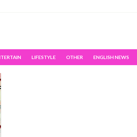
miss the world's movement.
NTERTAIN
LIFESTYLE
OTHER
ENGLISH NEWS