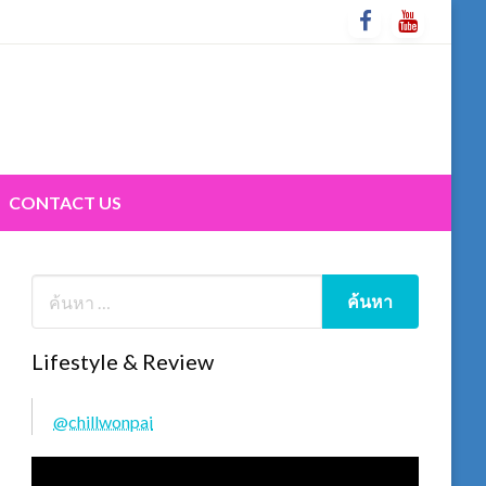
CONTACT US
Lifestyle & Review
@chillwonpai