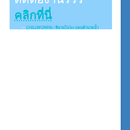
คลิกที่นี่
CHILLWONPAI : ชิลวนไป by แพนด้าบวมน้ำ