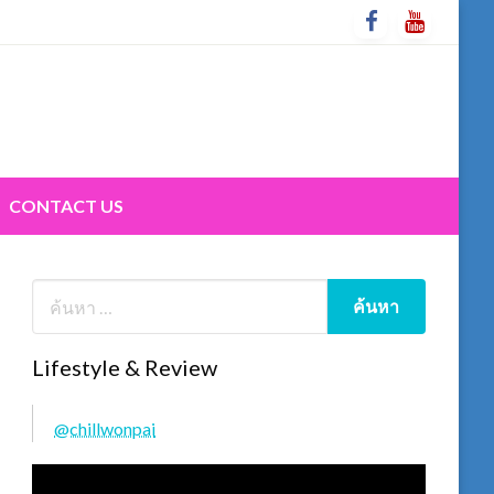
CONTACT US
Lifestyle & Review
@chillwonpai