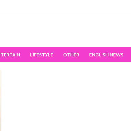
miss the world's movement.
NTERTAIN
LIFESTYLE
OTHER
ENGLISH NEWS