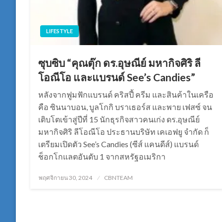
LIFESTYLE
ซุบซิบ “คุณตุ๊ก ดร.อุษณีย์ มหากิจศิริ ลี
โอณีโอ และแบรนด์ See’s Candies”
หลังจากฟูมฟักแบรนด์ คริสปี้ ครีม และสินค้าในเครือ
คือ ซินนาบอน, บูลโกกิ บราเธอร์ส และพาย เฟสซ์ จน
เติบโตเข้าสู่ปีที่ 15 นักธุรกิจสาวคนเก่ง ดร.อุษณีย์
มหากิจศิริ ลีโอณีโอ ประธานบริษัท เคเอฟยู จำกัด ก็
เตรียมเปิดตัว See’s Candies (ซีส์ แคนดีส์) แบรนด์
ช็อกโกแลตอันดับ 1 จากสหรัฐอเมริกา
Posted
พฤศจิกายน 30, 2024
CBNTEAM
on