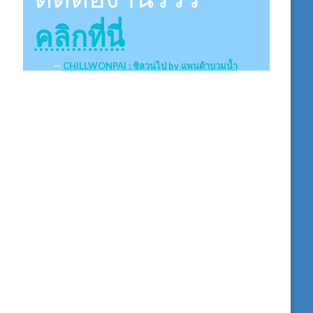
คลิกที่นี่
CHILLWONPAI : ชิลวนไป by แพนด้าบวมน้ำ