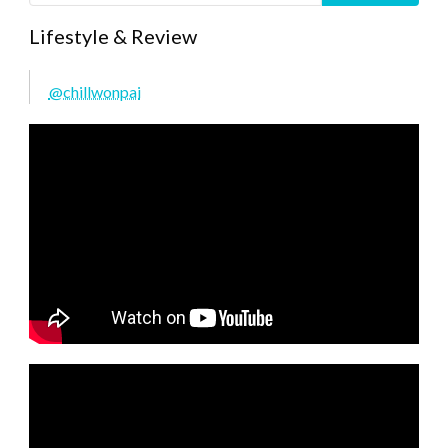
Lifestyle & Review
@chillwonpai