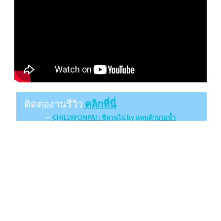
ติดต่องานรีวิว
คลิกที่นี่
CHILLWONPAI : ชิลวนไป by แพนด้าบวมน้ำ