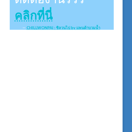
คลิกที่นี่
CHILLWONPAI : ชิลวนไป by แพนด้าบวมน้ำ