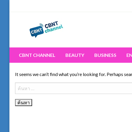
Skip
to
content
Connecting the world for you, clearer than ever. Never 
CBNT CHANNEL
CBNT CHANNEL
BEAUTY
BUSINESS
E
It seems we can’t find what you’re looking for. Perhaps sea
ค้นหา
สำหรับ: