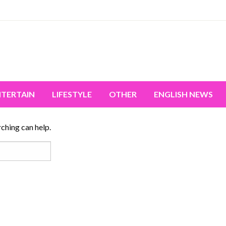
miss the world's movement.
NTERTAIN
LIFESTYLE
OTHER
ENGLISH NEWS
rching can help.