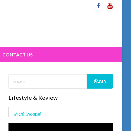
CONTACT US
Lifestyle & Review
@chillwonpai