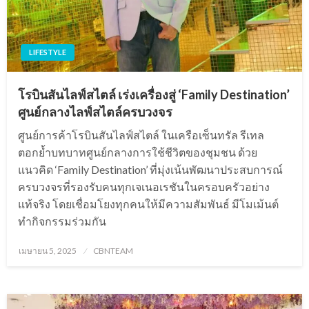
LIFESTYLE
โรบินสันไลฟ์สไตล์ เร่งเครื่องสู่ ‘Family Destination’
ศูนย์กลางไลฟ์สไตล์ครบวงจร
ศูนย์การค้าโรบินสันไลฟ์สไตล์ ในเครือเซ็นทรัล รีเทล
ตอกย้ำบทบาทศูนย์กลางการใช้ชีวิตของชุมชน ด้วย
แนวคิด ‘Family Destination’ ที่มุ่งเน้นพัฒนาประสบการณ์
ครบวงจรที่รองรับคนทุกเจเนอเรชันในครอบครัวอย่าง
แท้จริง โดยเชื่อมโยงทุกคนให้มีความสัมพันธ์ มีโมเม้นต์
ทำกิจกรรมร่วมกัน
Posted
เมษายน 5, 2025
CBNTEAM
on