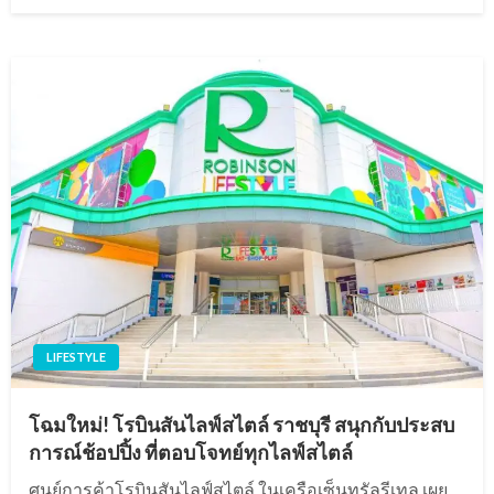
on
LIFESTYLE
โฉมใหม่! โรบินสันไลฟ์สไตล์ ราชบุรี สนุกกับประสบ
การณ์ช้อปปิ้ง ที่ตอบโจทย์ทุกไลฟ์สไตล์
ศูนย์การค้าโรบินสันไลฟ์สไตล์ ในเครือเซ็นทรัลรีเทล เผย