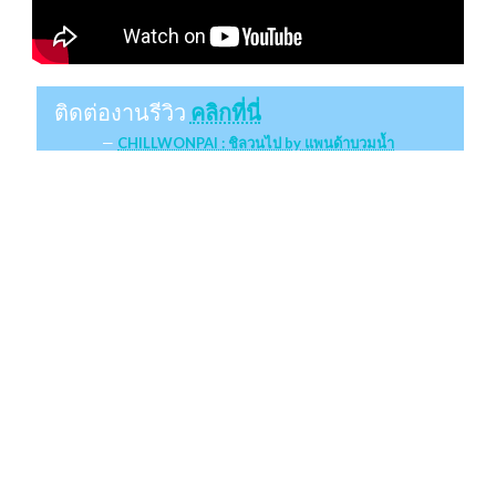
ติดต่องานรีวิว
คลิกที่นี่
CHILLWONPAI : ชิลวนไป by แพนด้าบวมน้ำ