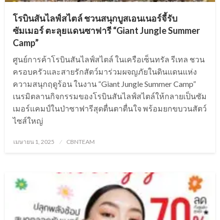
โรบินสันไลฟ์สไตล์ ชวนสนุกบูสเอนเนอร์จี้รับ
ซัมเมอร์ ตะลุยแดนซาฟารี “Giant Jungle Summer
Camp”
ศูนย์การค้าโรบินสันไลฟ์สไตล์ ในเครือเซ็นทรัล รีเทล ชวน
ครอบครัวและสายรักสัตว์มาร่วมผจญภัยในดินแดนแห่ง
ความสนุกฤดูร้อน ในงาน “Giant Jungle Summer Camp”
เนรมิตลานกิจกรรมของโรบินสันไลฟ์สไตล์ให้กลายเป็นซัม
เมอร์แคมป์ในป่าซาฟารีสุดตื่นตาตื่นใจ พร้อมยกขบวนสัตว์
ไซส์ใหญ่
Posted
เมษายน 1, 2025
CBNTEAM
on