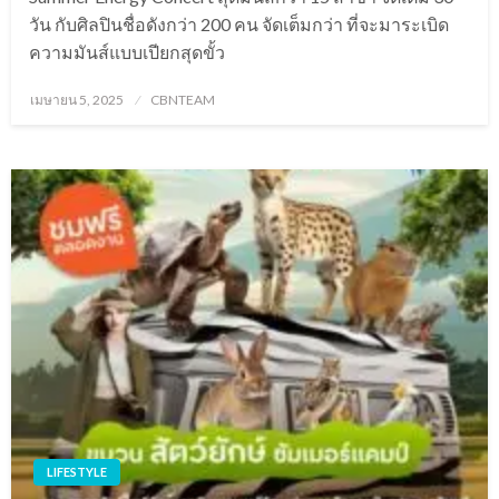
วัน กับศิลปินชื่อดังกว่า 200 คน จัดเต็มกว่า ที่จะมาระเบิด
ความมันส์แบบเปียกสุดขั้ว
Posted
เมษายน 5, 2025
CBNTEAM
on
LIFESTYLE