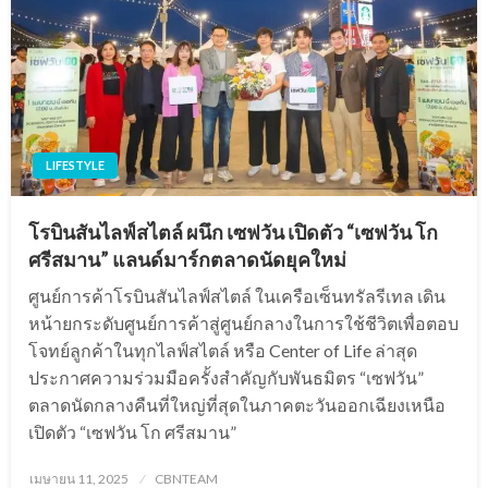
LIFESTYLE
โรบินสันไลฟ์สไตล์ ผนึก เซฟวัน เปิดตัว “เซฟวัน โก
ศรีสมาน” แลนด์มาร์กตลาดนัดยุคใหม่
ศูนย์การค้าโรบินสันไลฟ์สไตล์ ในเครือเซ็นทรัลรีเทล เดิน
หน้ายกระดับศูนย์การค้าสู่ศูนย์กลางในการใช้ชีวิตเพื่อตอบ
โจทย์ลูกค้าในทุกไลฟ์สไตล์ หรือ Center of Life ล่าสุด
ประกาศความร่วมมือครั้งสำคัญกับพันธมิตร “เซฟวัน”
ตลาดนัดกลางคืนที่ใหญ่ที่สุดในภาคตะวันออกเฉียงเหนือ
เปิดตัว “เซฟวัน โก ศรีสมาน”
Posted
เมษายน 11, 2025
CBNTEAM