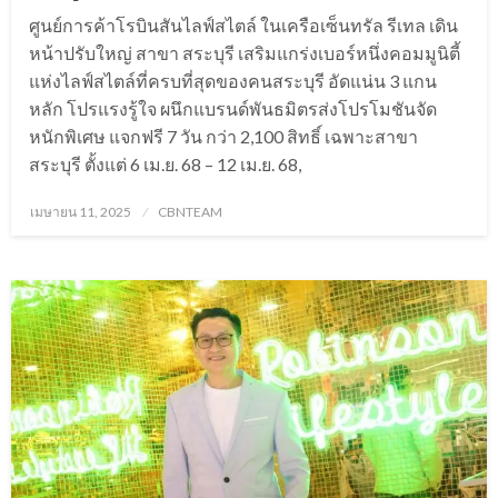
ศูนย์การค้าโรบินสันไลฟ์สไตล์ ในเครือเซ็นทรัล รีเทล เดิน
หน้าปรับใหญ่ สาขา สระบุรี เสริมแกร่งเบอร์หนึ่งคอมมูนิตี้
แห่งไลฟ์สไตล์ที่ครบที่สุดของคนสระบุรี อัดแน่น 3 แกน
หลัก โปรแรงรู้ใจ ผนึกแบรนด์พันธมิตรส่งโปรโมชันจัด
หนักพิเศษ แจกฟรี 7 วัน กว่า 2,100 สิทธิ์ เฉพาะสาขา
สระบุรี ตั้งแต่ 6 เม.ย. 68 – 12 เม.ย. 68,
Posted
เมษายน 11, 2025
CBNTEAM
on