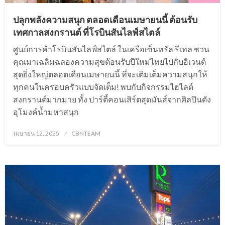
ปลุกพลังความสนุก ตลอดเดือนเมษายนนี้ ต้อนรับ
เทศกาลสงกรานต์ ที่โรบินสันไลฟ์สไตล์
ศูนย์การค้าโรบินสันไลฟ์สไตล์ ในเครือเซ็นทรัล รีเทล ชวน
คุณมาเฉลิมฉลองความสุขต้อนรับปีใหม่ไทยไปกับอิเวนต์
สุดยิ่งใหญ่ตลอดเดือนเมษายนนี้ ที่จะเติมเต็มความสนุกให้
ทุกคนในครอบครัวแบบจัดเต็ม! พบกับกิจกรรมไฮไลต์
สงกรานต์มากมาย ทั้ง ปาร์ตี้คอนเสิร์ตสุดมันส์จากศิลปินดัง
อุโมงค์น้ำมหาสนุก
Posted
เมษายน 12, 2025
CBNTEAM
on