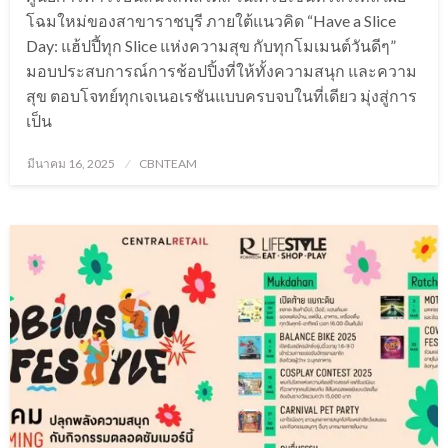
โฉมใหม่ของสาขาราชบุรี ภายใต้แนวคิด “Have a Slice
Day: แฮ้ปปี้ทุก Slice แห่งความสุข กับทุกโมเมนต์วันดีๆ”
มอบประสบการณ์การช้อปปิ้งที่ให้ทั้งความสนุก และความ
สุข ตอบโจทย์ทุกเจเนอเรชันแบบครบจบในที่เดียว มุ่งสู่การ
เป็น
Posted
มีนาคม 16, 2025
CBNTEAM
on