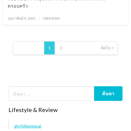
ครอบครัว
Posted
กุมภาพันธ์ 9, 2025
CBNTEAM
on
Posts
pagination
1
2
ถัดไป
Lifestyle & Review
@chillwonpai