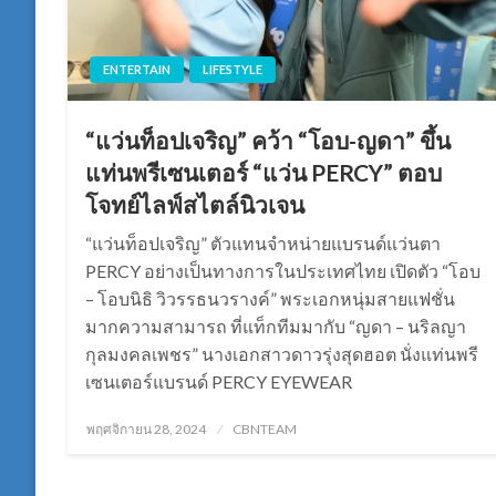
ENTERTAIN
LIFESTYLE
“แว่นท็อปเจริญ” คว้า “โอบ-ญดา” ขึ้น
แท่นพรีเซนเตอร์ “แว่น PERCY” ตอบ
โจทย์ไลฟ์สไตล์นิวเจน
“แว่นท็อปเจริญ” ตัวแทนจำหน่ายแบรนด์แว่นตา
PERCY อย่างเป็นทางการในประเทศไทย เปิดตัว “โอบ
– โอบนิธิ วิวรรธนวรางค์” พระเอกหนุ่มสายแฟชั่น
มากความสามารถ ที่แท็กทีมมากับ “ญดา – นริลญา
กุลมงคลเพชร” นางเอกสาวดาวรุ่งสุดฮอต นั่งแท่นพรี
เซนเตอร์แบรนด์ PERCY EYEWEAR
Posted
พฤศจิกายน 28, 2024
CBNTEAM
on