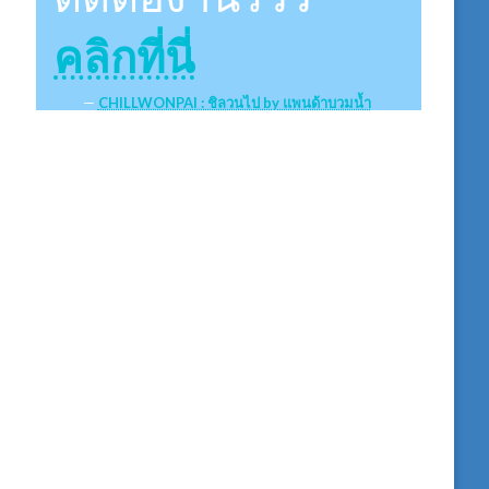
คลิกที่นี่
CHILLWONPAI : ชิลวนไป by แพนด้าบวมน้ำ