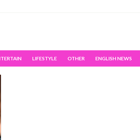
miss the world's movement.
NTERTAIN
LIFESTYLE
OTHER
ENGLISH NEWS