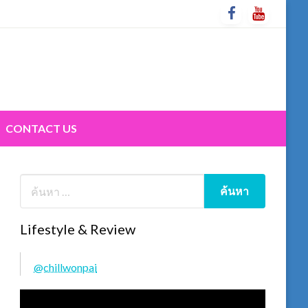
CONTACT US
Lifestyle & Review
@chillwonpai