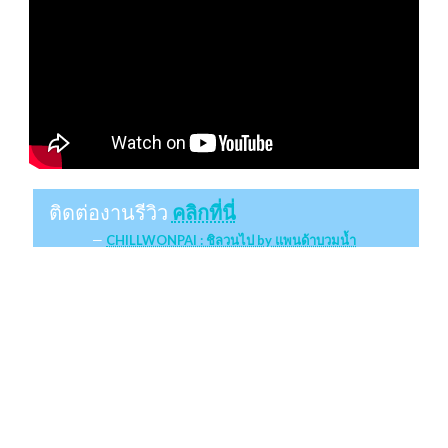
ติดต่องานรีวิว
คลิกที่นี่
CHILLWONPAI : ชิลวนไป by แพนด้าบวมน้ำ