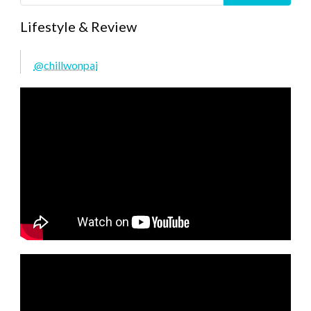
Lifestyle & Review
@chillwonpai