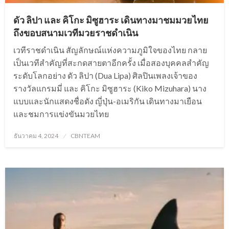
ดัว ลิปา และ คิโกะ มิซูฮาระ เดินทางมาชมมวยไทย
ถึงขอบสนามเวทีมวยราชดำเนิน
เวทีราชดำเนิน สัญลักษณ์แห่งความภูมิใจของไทย กลาย
เป็นเวทีสำคัญที่สะกดสายตาอีกครั้ง เมื่อสองบุคคลสำคัญ
ระดับโลกอย่าง ดัว ลิปา (Dua Lipa) ศิลปินเพลงเจ้าของ
รางวัลแกรมมี่ และ คิโกะ มิซูฮาระ (Kiko Mizuhara) นาง
แบบและนักแสดงชื่อดัง ญี่ปุ่น-อเมริกัน เดินทางมาเยือน
และชมการแข่งขันมวยไทย
Posted
ธันวาคม 4, 2024
CBNTEAM
on