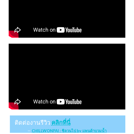
ติดต่องานรีวิว
คลิกที่นี่
CHILLWONPAI : ชิลวนไป by แพนด้าบวมน้ำ