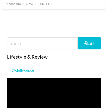
Posted
พฤศจิกายน 15, 2024
CBNTEAM
on
Lifestyle & Review
@chillwonpai