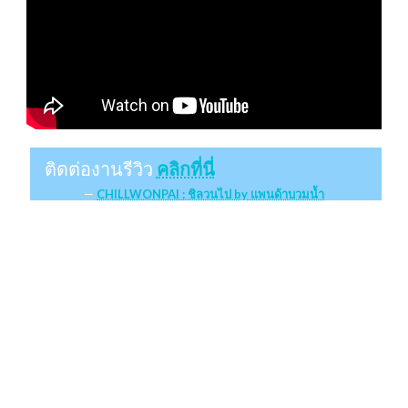
ติดต่องานรีวิว
คลิกที่นี่
CHILLWONPAI : ชิลวนไป by แพนด้าบวมน้ำ