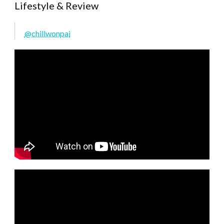
Lifestyle & Review
@chillwonpai