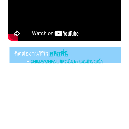
ติดต่องานรีวิว
คลิกที่นี่
CHILLWONPAI : ชิลวนไป by แพนด้าบวมน้ำ