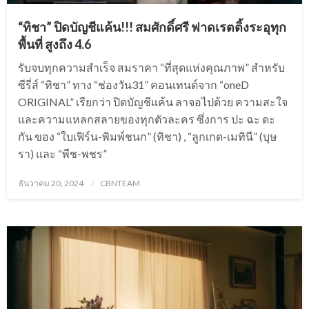
“ทิชา” ปิดบัญชีแค้น!!! สมศักดิ์ศรี ฟาดเรตติ้งระอุทุก
พื้นที่ สูงถึง 4.6
รับจบทุกความสำเร็จ สมราคา “ที่สุดแห่งคุณภาพ” สำหรับ
ซีรี่ส์ “ทิชา” ทาง “ช่องวัน31” คอนเทนต์จาก “oneD
ORIGINAL” เรียกว่า ปิดบัญชีแค้น ลาจอไปด้วย ความสะใจ
และความแหลกสลายของทุกตัวละคร ซึ่งการ ปะ ฉะ ดะ
กัน ของ “ใบเฟิร์น-พิมพ์ชนก” (ทิชา) , “ลูกเกด-เมทินี” (บุษ
รา) และ “พีช-พชร”
Posted
ธันวาคม 20, 2024
CBNTEAM
on