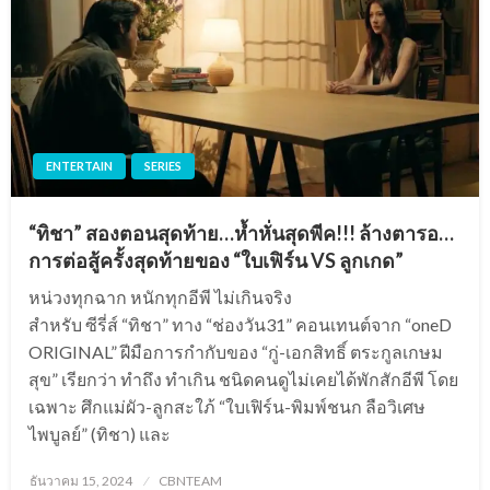
ENTERTAIN
SERIES
“ทิชา” สองตอนสุดท้าย…ห้ำหั่นสุดพีค!!! ล้างตารอ…
การต่อสู้ครั้งสุดท้ายของ “ใบเฟิร์น VS ลูกเกด”
หน่วงทุกฉาก หนักทุกอีพี ไม่เกินจริง
สำหรับ ซีรี่ส์ “ทิชา” ทาง “ช่องวัน31” คอนเทนต์จาก “oneD
ORIGINAL” ฝีมือการกำกับของ “กู่-เอกสิทธิ์ ตระกูลเกษม
สุข” เรียกว่า ทำถึง ทำเกิน ชนิดคนดูไม่เคยได้พักสักอีพี โดย
เฉพาะ ศึกแม่ผัว-ลูกสะใภ้ “ใบเฟิร์น-พิมพ์ชนก ลือวิเศษ
ไพบูลย์” (ทิชา) และ
Posted
ธันวาคม 15, 2024
CBNTEAM