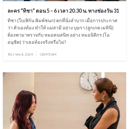
ละคร “ทิชา” ตอน 5 – 6 เวลา 20.30 น. ทางช่องวัน 31
ทิชา (ใบเฟิร์น พิมพ์ชนก) ตกที่นั่งลำบาก เมื่อการประกาศ
ว่า ตัวเองท้อง ทำให้ แม่สามี อย่าง บุษรา (ลูกเกด เมทินี)
ต้องพามาตรวจกับ หมอคนสนิท อย่าง หมอนิติกร (โอ
อนุชิต) ว่าเธอท้องจริงหรือไม่?
Posted
ธันวาคม 8, 2024
CBNTEAM
on