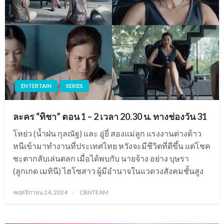
ENTERTAIN
SERIES
ละคร “ทิชา” ตอน 1 – 2 เวลา 20.30 น. ทางช่องวัน 31
โหย่ว (น้ำฝน กุลณัฐ) และ อู่ยี่ สองแม่ลูก แรงงานต่างด้าว
หนีเข้ามาทำงานที่ประเทศไทย หวังจะมีชีวิตที่ดีขึ้น แต่โชค
ชะตากลับเล่นตลก เมื่อได้พบกับ นายจ้าง อย่าง บุษรา
(ลูกเกด เมทินี) ไฮโซสาว ผู้มีอำนาจในแวดวงสังคมชั้นสูง
Posted
พฤศจิกายน 24, 2024
CBNTEAM
on