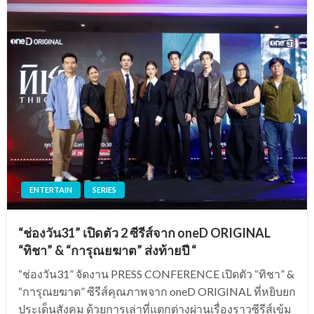
ENTERTAIN
SERIES
“ช่องวัน31” เปิดตัว 2 ซีรีส์จาก oneD ORIGINAL
“ทิชา” & “การุณยฆาต” ส่งท้ายปี “
“ช่องวัน31” จัดงาน PRESS CONFERENCE เปิดตัว “ทิชา” &
“การุณยฆาต” ซีรีส์คุณภาพจาก oneD ORIGINAL ที่หยิบยก
ประเด็นสังคม ด้วยการเล่าที่แตกต่างผ่านเรื่องราวซีรีส์เข้ม