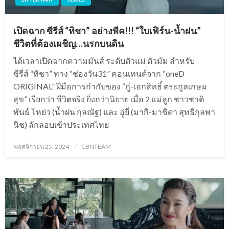
เปิดฉาก ซีรีส์ “ทิชา” อย่างพีค!!! “ใบเฟิร์น-น้ำฝน”
ชีวิตที่ต้องเผชิญ…นรกบนดิน
ได้เวลาเปิดฉากความมันส์ ระดับตัวแม่ ตัวมัม สำหรับ
ซีรี่ส์ “ทิชา” ทาง “ช่องวัน31” คอนเทนต์จาก “oneD
ORIGINAL” ฝีมือการกำกับของ “กู่-เอกสิทธิ์ ตระกูลเกษม
สุข” เรียกว่า ชีวิตจริง ยิ่งกว่านิยาย เมื่อ 2 แม่ลูก ชาวชาติ
พันธ์ โหย่ว (น้ำฝน กุลณัฐ) และ อู่ยี่ (มากิ-มาชิดา สุทธิกุลพา
นิช) ลักลอบเข้าประเทศไทย
Posted
พฤศจิกายน 25, 2024
CBNTEAM
on