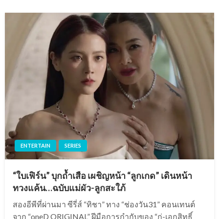
ENTERTAIN
SERIES
“ใบเฟิร์น” บุกถ้ำเสือ เผชิญหน้า “ลูกเกด” เดินหน้า
ทวงแค้น…ฉบับแม่ผัว-ลูกสะใภ้
สองอีพีที่ผ่านมา ซีรี่ส์ “ทิชา” ทาง “ช่องวัน31” คอนเทนต์
จาก “oneD ORIGINAL” ฝีมือการกำกับของ “กู่-เอกสิทธิ์