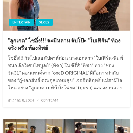
ENTERTAIN
SERIES
“ลูกเกด” โซอึ้ง!!! จะมีหลาน จับโป๊ะ “ใบเฟิร์น” ท้อง
จริง หรือ ท้องทิพย์
โซอึ้ง!!! กันไปเลย สัปดาห์ก่อน นางเอกสาว “ใบเฟิร์น-พิมพ์
ชนก ลือวิเศษไพบูลย์” (ทิชา) ใน ซีรี่ส์ “ทิชา” ทาง “ช่อง
วัน31” คอนเทนต์จาก “oneD ORIGINAL” ฝีมือการกำกับ
ของ “กู่-เอกสิทธิ์ ตระกูลเกษมสุข” เจออิทธิฤทธิ์ แม่สามีใจ
โหด อย่าง “ลูกเกด-เมทินี กิ่งโพยม” (บุษรา) ฉลองงานแต่ง
Posted
ธันวาคม 8, 2024
CBNTEAM
on