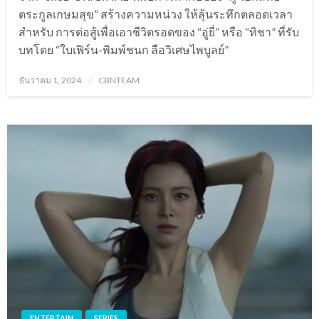
ตระกูลเกษมสุข” สร้างความหน่วง ให้ลุ้นระทึกตลอดเวลา
สำหรับ การต่อสู้เพื่อเอาชีวิตรอดของ “อู่ยี่” หรือ “ทิชา” ที่รับ
บทโดย “ใบเฟิร์น-พิมพ์ชนก ลือวิเศษไพบูลย์”
Posted
ธันวาคม 1, 2024
CBNTEAM
on
ENTERTAIN
SERIES