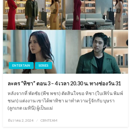
ENTERTAIN
SERIES
ละคร “ทิชา” ตอน 3 – 4 เวลา 20.30 น. ทางช่องวัน 31
หลังจากที่ พัดชัย (พีช พชร) ตัดสินใจขอ ทิชา (ใบเฟิร์น พิมพ์
ชนก) แต่งงาน เขาได้พาทิชา มาทำความรู้จักกับ บุษรา
(ลูกเกด เมทินี) ผู้เป็นแม่
Posted
ธันวาคม 2, 2024
CBNTEAM
on