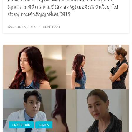
(ลูกเกด เมทินี) และ เมธี (อัค อัครัฐ) เธอจึงตัดสินใจบุกไป
ช่วยพู่ ตามคำสัญญาที่เคยให้ไว้
Posted
ธันวาคม 15, 2024
CBNTEAM
on
ENTERTAIN
SERIES