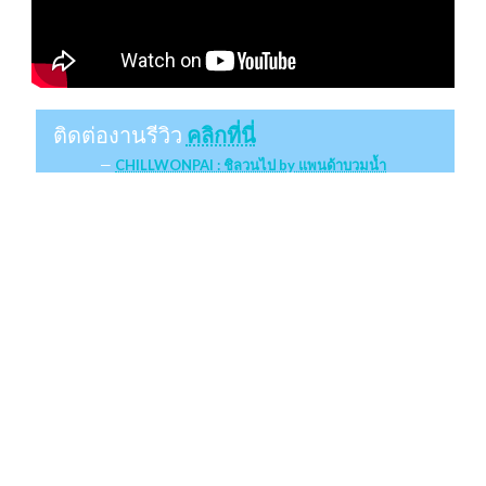
ติดต่องานรีวิว
คลิกที่นี่
CHILLWONPAI : ชิลวนไป by แพนด้าบวมน้ำ