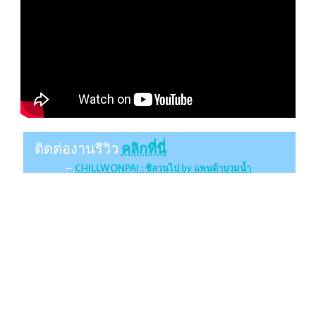
ติดต่องานรีวิว
คลิกที่นี่
CHILLWONPAI : ชิลวนไป by แพนด้าบวมน้ำ