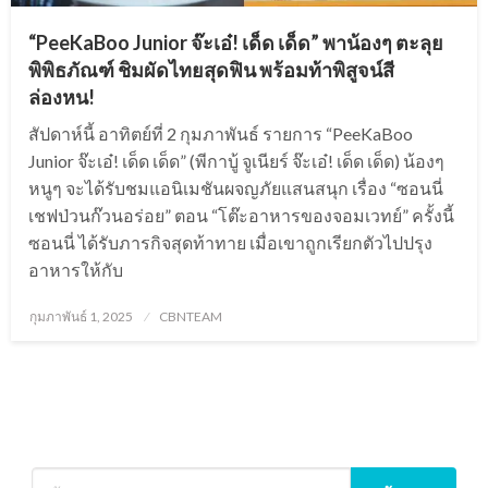
“PeeKaBoo Junior จ๊ะเอ๋! เด็ด เด็ด” พาน้องๆ ตะลุย
พิพิธภัณฑ์ ชิมผัดไทยสุดฟิน พร้อมท้าพิสูจน์สี
ล่องหน!
สัปดาห์นี้ อาทิตย์ที่ 2 กุมภาพันธ์ รายการ “PeeKaBoo
Junior จ๊ะเอ๋! เด็ด เด็ด” (พีกาบู้ จูเนียร์ จ๊ะเอ๋! เด็ด เด็ด) น้องๆ
หนูๆ จะได้รับชมแอนิเมชันผจญภัยแสนสนุก เรื่อง “ซอนนี่
เชฟป่วนก๊วนอร่อย” ตอน “โต๊ะอาหารของจอมเวทย์” ครั้งนี้
ซอนนี่ ได้รับภารกิจสุดท้าทาย เมื่อเขาถูกเรียกตัวไปปรุง
อาหารให้กับ
Posted
กุมภาพันธ์ 1, 2025
CBNTEAM
on