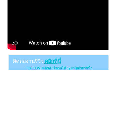
ติดต่องานรีวิว
คลิกที่นี่
CHILLWONPAI : ชิลวนไป by แพนด้าบวมน้ำ