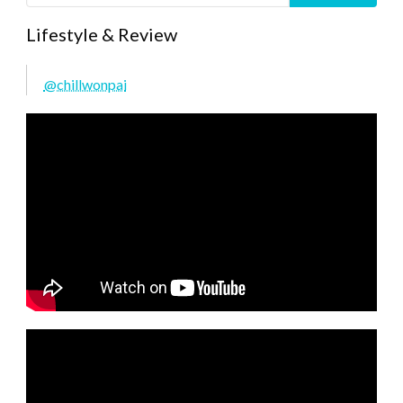
Lifestyle & Review
@chillwonpai