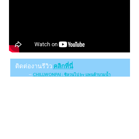
ติดต่องานรีวิว
คลิกที่นี่
CHILLWONPAI : ชิลวนไป by แพนด้าบวมน้ำ