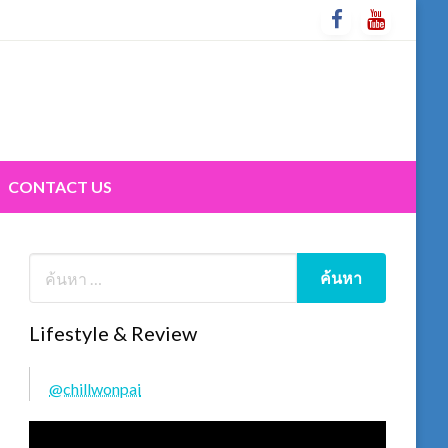
CONTACT US
Lifestyle & Review
@chillwonpai