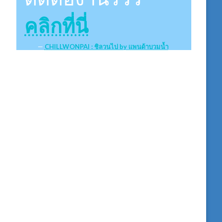
คลิกที่นี่
CHILLWONPAI : ชิลวนไป by แพนด้าบวมน้ำ