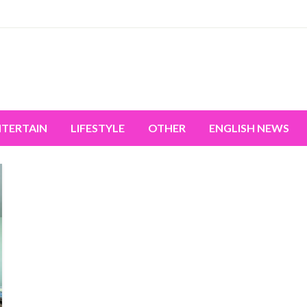
miss the world's movement.
NTERTAIN
LIFESTYLE
OTHER
ENGLISH NEWS