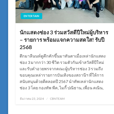
ENTERTAIN
นักแสดงช่อง 3 ร่วมสวัสดีปีใหม่ผู้บริหาร
– รายการ พร้อมแจกความสดใส! รับปี
2568
ตึกมาลีนนท์ดูคึกคักขึ้นมาทันตาเมื่อเหล่านักแสดง
ช่อง 3 มากกว่า 30 ชีวิต รวมตัวกันเข้าสวัสดีปีใหม่
และรับคำอวยพรจากคณะผู้บริหารช่อง 3 รวมถึง
ขอบคุณเหล่ารายการบันเทิงของสถานีฯ ที่ให้การ
สนับสนุนด้วยดีตลอดปี 2567 นำทัพเหล่านักแสดง
ช่อง 3 โดย กองทัพ พีค, ไมกี้ ปณิธาน, เพื่อน คณิน,
Posted
ธันวาคม 23, 2024
CBNTEAM
on