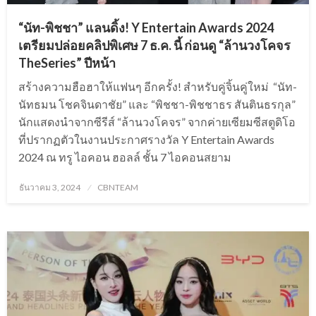
“นัท-พิชชา” แลนดิ้ง! Y Entertain Awards 2024
เตรียมปล่อยคลิปพิเศษ 7 ธ.ค. นี้ ก่อนดู “ล้านวงโคจร
TheSeries” ปีหน้า
สร้างความฮือฮาให้แฟนๆ อีกครั้ง! สำหรับคู่จิ้นคู่ใหม่ “นัท-
นัทธมน โชคจินดาชัย” และ “พิชชา-พิชชาธร สันตินธรกุล”
นักแสดงนำจากซีรีส์ “ล้านวงโคจร” จากค่ายเซียมซีสตูดิโอ
ที่ปรากฏตัวในงานประกาศรางวัล Y Entertain Awards
2024 ณ ทรู ไอคอน ฮอลล์ ชั้น 7 ไอคอนสยาม
Posted
ธันวาคม 3, 2024
CBNTEAM
on