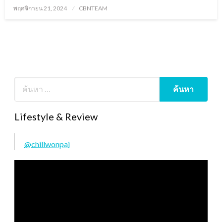
Posted
พฤศจิกายน 21, 2024
CBNTEAM
on
Lifestyle & Review
@chillwonpai