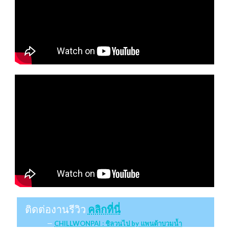
ติดต่องานรีวิว
คลิกที่นี่
CHILLWONPAI : ชิลวนไป by แพนด้าบวมน้ำ