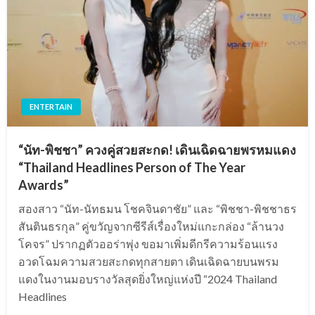
ENTERTAIN
“นัท-พิชชา” ควงคู่สวยสะกด! เดินเฉิดฉายพรหมแดง
“Thailand Headlines Person of The Year
Awards”
สองสาว “นัท-นัทธมน โชคจินดาชัย” และ “พิชชา-พิชชาธร
สันตินธรกุล” คู่ขวัญจากซีรีส์เรื่องใหม่แกะกล่อง “ล้านวง
โคจร” ปรากฏตัวออร่าพุ่ง ขอมาเพิ่มดีกรีความร้อนแรง
อวดโฉมความสวยสะกดทุกสายตา เดินเฉิดฉายบนพรม
แดงในงานมอบรางวัลสุดยิ่งใหญ่แห่งปี “2024 Thailand
Headlines