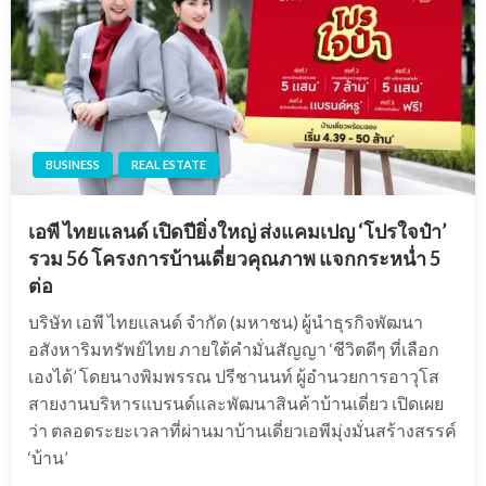
BUSINESS
REAL ESTATE
เอพี ไทยแลนด์ เปิดปียิ่งใหญ่ ส่งแคมเปญ ‘โปรใจป๋า’
รวม 56 โครงการบ้านเดี่ยวคุณภาพ แจกกระหน่ำ 5
ต่อ
บริษัท เอพี ไทยแลนด์ จำกัด (มหาชน) ผู้นำธุรกิจพัฒนา
อสังหาริมทรัพย์ไทย ภายใต้คำมั่นสัญญา ‘ชีวิตดีๆ ที่เลือก
เองได้’ โดยนางพิมพรรณ ปรีชานนท์ ผู้อำนวยการอาวุโส
สายงานบริหารแบรนด์และพัฒนาสินค้าบ้านเดี่ยว เปิดเผย
ว่า ตลอดระยะเวลาที่ผ่านมาบ้านเดี่ยวเอพีมุ่งมั่นสร้างสรรค์
‘บ้าน’