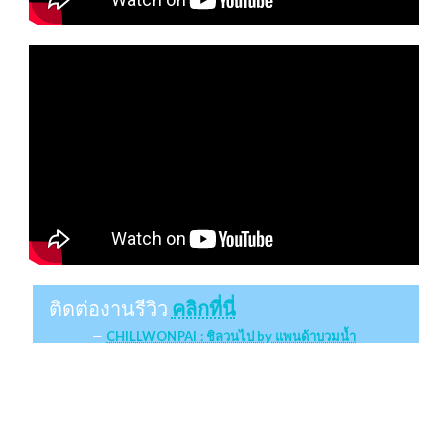
ติดต่องานรีวิว
คลิกที่นี่
CHILLWONPAI : ชิลวนไป by แพนด้าบวมน้ำ