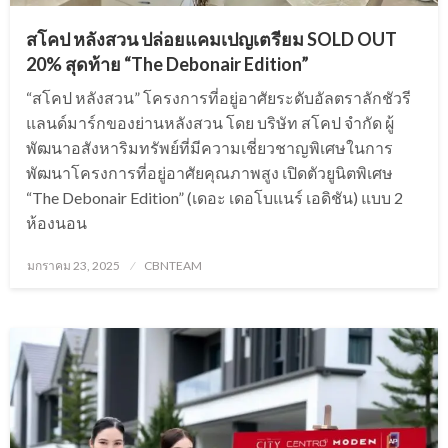
สโคป หลังสวน ปล่อยแคมเปญเตรียม SOLD OUT
20% สุดท้าย “The Debonair Edition”
“สโคป หลังสวน” โครงการที่อยู่อาศัยระดับอัลตราลักชัวรี
แลนด์มาร์กของย่านหลังสวน โดย บริษัท สโคป จำกัด ผู้
พัฒนาอสังหาริมทรัพย์ที่มีความเชี่ยวชาญพิเศษในการ
พัฒนาโครงการที่อยู่อาศัยคุณภาพสูง เปิดตัวยูนิตพิเศษ
“The Debonair Edition” (เดอะ เดอโบแนร์ เอดิชัน) แบบ 2
ห้องนอน
Posted
มกราคม 23, 2025
CBNTEAM
on