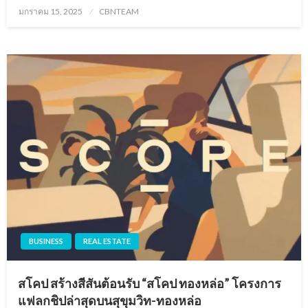
Posted
มกราคม 15, 2025
CBNTEAM
on
BUSINESS
REAL ESTATE
สโคป สร้างสีสันต้อนรับ “สโคป ทองหล่อ” โครงการ
แฟลกชิปล่าสุดบนสุขุมวิท-ทองหล่อ