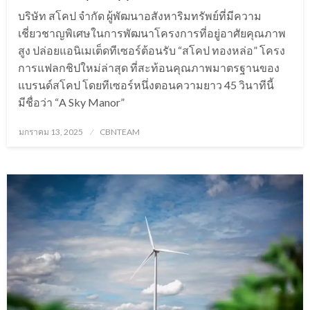
บริษัท สโคป จำกัด ผู้พัฒนาอสังหาริมทรัพย์ที่มีความ
เชี่ยวชาญพิเศษในการพัฒนาโครงการที่อยู่อาศัยคุณภาพ
สูง ปล่อยแอนิเมเต็ดทีเซอร์ต้อนรับ “สโคป ทองหล่อ” โครง
การแฟลกชิปใหม่ล่าสุด ที่สะท้อนคุณภาพมาตรฐานของ
แบรนด์สโคป โดยทีเซอร์หนึ่งตอนความยาว 45 วินาทีนี้
มีชื่อว่า “A Sky Manor”
Posted
มกราคม 13, 2025
CBNTEAM
on