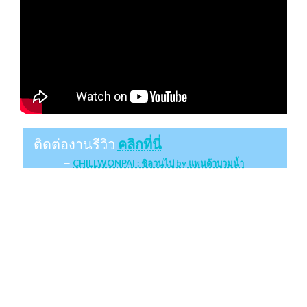
ติดต่องานรีวิว
คลิกที่นี่
CHILLWONPAI : ชิลวนไป by แพนด้าบวมน้ำ