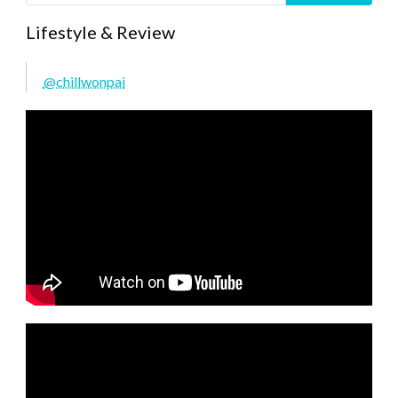
Lifestyle & Review
@chillwonpai