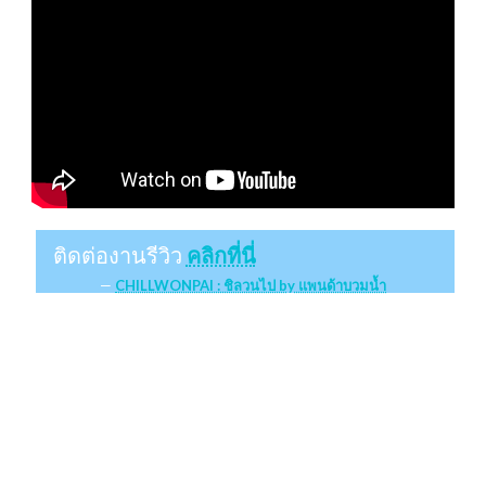
ติดต่องานรีวิว
คลิกที่นี่
CHILLWONPAI : ชิลวนไป by แพนด้าบวมน้ำ