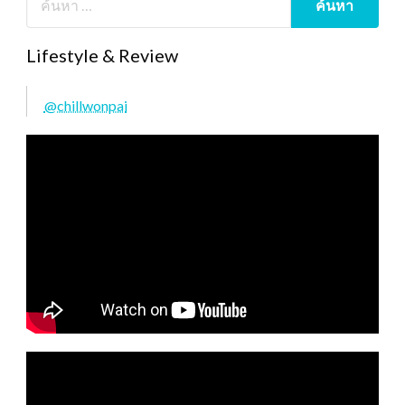
Lifestyle & Review
@chillwonpai