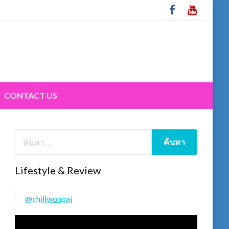
CONTACT US
Lifestyle & Review
@chillwonpai