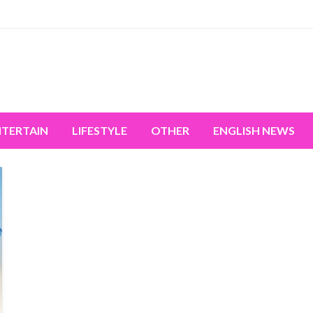
miss the world's movement.
NTERTAIN
LIFESTYLE
OTHER
ENGLISH NEWS