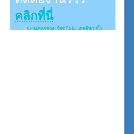
คลิกที่นี่
CHILLWONPAI : ชิลวนไป by แพนด้าบวมน้ำ