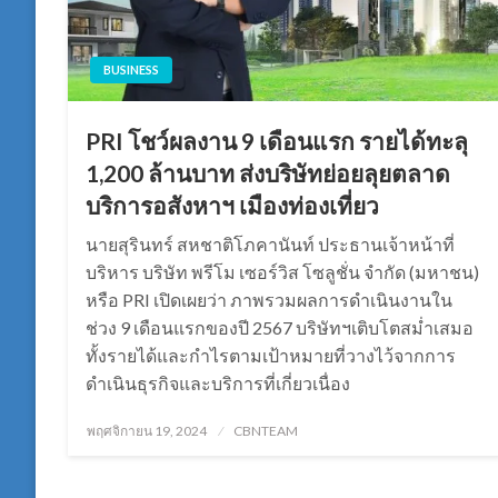
BUSINESS
PRI โชว์ผลงาน 9 เดือนแรก รายได้ทะลุ
1,200 ล้านบาท ส่งบริษัทย่อยลุยตลาด
บริการอสังหาฯ เมืองท่องเที่ยว
นายสุรินทร์ สหชาติโภคานันท์ ประธานเจ้าหน้าที่
บริหาร บริษัท พรีโม เซอร์วิส โซลูชั่น จำกัด (มหาชน)
หรือ PRI เปิดเผยว่า ภาพรวมผลการดำเนินงานใน
ช่วง 9 เดือนแรกของปี 2567 บริษัทฯเติบโตสม่ำเสมอ
ทั้งรายได้และกำไรตามเป้าหมายที่วางไว้จากการ
ดำเนินธุรกิจและบริการที่เกี่ยวเนื่อง
Posted
พฤศจิกายน 19, 2024
CBNTEAM
on