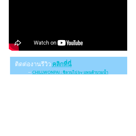
ติดต่องานรีวิว
คลิกที่นี่
CHILLWONPAI : ชิลวนไป by แพนด้าบวมน้ำ