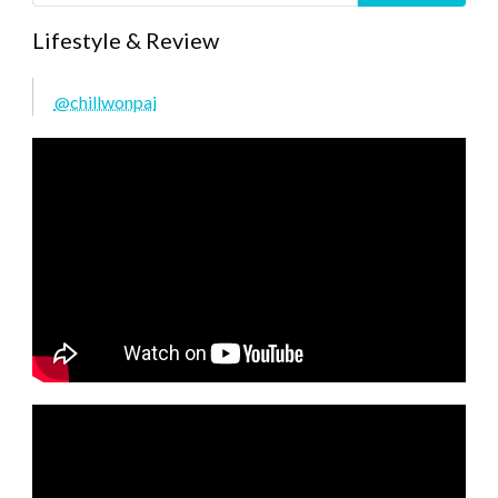
Lifestyle & Review
@chillwonpai