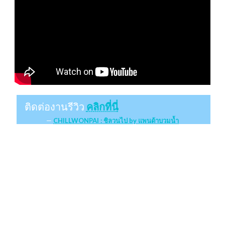
ติดต่องานรีวิว
คลิกที่นี่
CHILLWONPAI : ชิลวนไป by แพนด้าบวมน้ำ