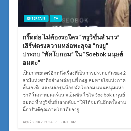
ENTERTAIN
TV
กรี๊ดต่อ ไม่ต้องรอใคร “ทรูวิชั่นส์ นาว”
เสิร์ฟตรงความหล่อทะลุจอ “กงยู”
ประกบ “พัคโบกอม” ใน “Soebok มนุษย์
อมตะ”
เป็นภาพยนตร์อีกหนึ่งเรื่องที่เป็นการประกบกันของ 2
สามีแห่งชาติอย่าง หล่อรุ่นพี่ กงยู ลมหายใจแห่งภาค
พื้นเอเชีย และหล่อรุ่นน้อง พัคโบกอม แฟนหนุ่มแห่ง
ชาติ ในภาพยนตร์แนวแอ็คชั่น ไซไฟ Soe bok มนุษย์
อมตะ ที่ ทรูวิชั่นส์ เอากลับมาให้ได้ชมกันอีกครั้ง งาน
นี้การันตีคุณภาพโดย อียองจู
Posted
พฤศจิกายน 2, 2024
CBNTEAM
on