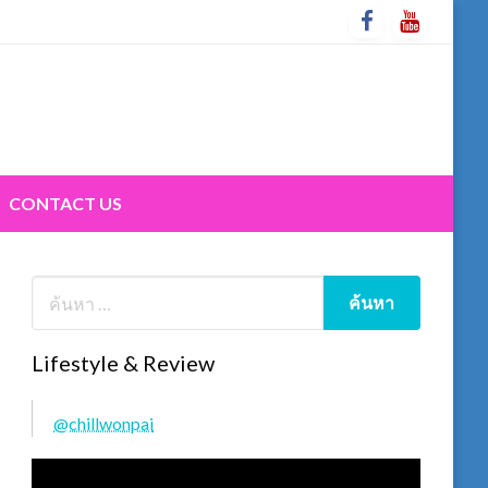
CONTACT US
Lifestyle & Review
@chillwonpai