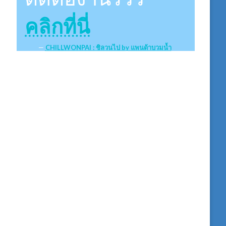
คลิกที่นี่
CHILLWONPAI : ชิลวนไป by แพนด้าบวมน้ำ