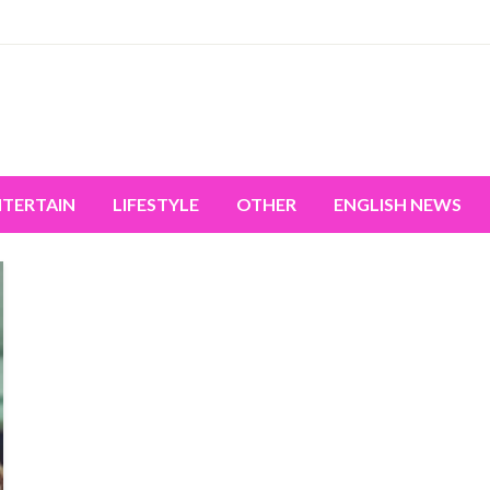
miss the world's movement.
NTERTAIN
LIFESTYLE
OTHER
ENGLISH NEWS