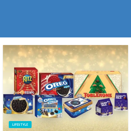
LIFESTYLE