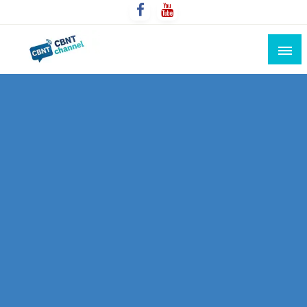
Skip
to
content
Connecting the world for you, clearer than ever. Never
CBNT CHANNEL
miss the world's movement.