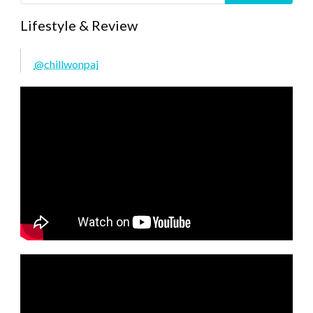
Lifestyle & Review
@chillwonpai