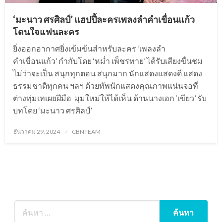
‘มะนาว ศรศิลป์’ แฮปปี้ละครเพลงลำคำเขื่อนแก้ว
โดนใจแฟนละคร
ยิ่งออกอากาศยิ่งเข้มข้นสำหรับละคร ‘เพลงลำ
คำเขื่อนแก้ว’ กำกับโดย ‘หม่ำ เพ็ชรทาย’ ได้รับเสียงขื่นชม
ไม่ว่าจะเป็น สนุกทุกตอน สนุกมาก นักแสดงแสดงดี แสดง
ธรรมชาติทุกคน ฯลฯ ด้วยทัพนักแสดงคุณภาพแน่นจอที่
ต่างทุ่มเทเผยฝีมือ มุมใหม่ให้ได้เห็น ด้านนางเอก ‘เขียว’ รับ
บทโดย ‘มะนาว ศรศิลป์’
Posted
ธันวาคม 29, 2024
CBNTEAM
on