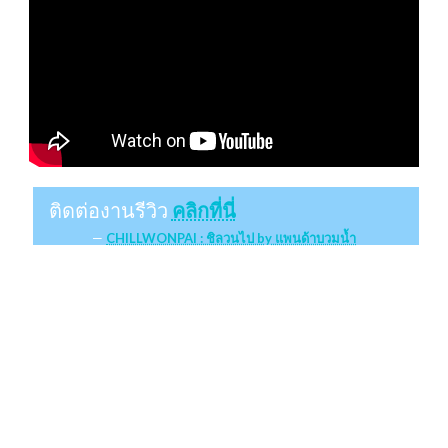
ติดต่องานรีวิว
คลิกที่นี่
CHILLWONPAI : ชิลวนไป by แพนด้าบวมน้ำ